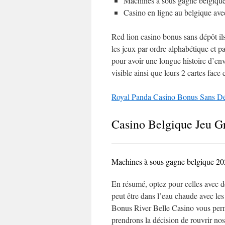
Machines à sous gagne belgiqu
Casino en ligne au belgique ave
Red lion casino bonus sans dépôt il
les jeux par ordre alphabétique et p
pour avoir une longue histoire d’envi
visible ainsi que leurs 2 cartes face
Royal Panda Casino Bonus Sans D
Casino Belgique Jeu G
Machines à sous gagne belgique 2
En résumé, optez pour celles avec d
peut être dans l’eau chaude avec les
Bonus River Belle Casino vous per
prendrons la décision de rouvrir nos