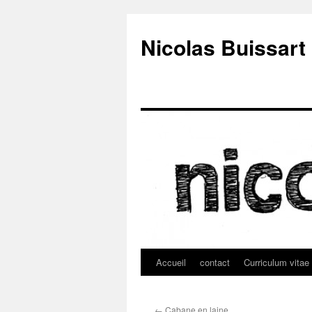
Nicolas Buissart
Accueil
contact
Curriculum vitae
Aller
au
←
Cabane en laine