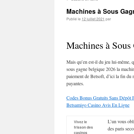
contenu
Machines à Sous Gag
Publié le
12 juillet 2021
par
Machines à Sous
Mais qu’en est-il du jeu lui-même, 
sous gagne belgique 2026 la machin
paiement de Betsoft, d’ici la fin d
payantes.
Codes Bonus Gratuits Sans Dépôt 
Betsamigo Casino Avis En Ligne
L’un vous obli
Vivez le
frisson des
des paris seco
casinos