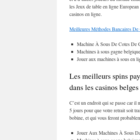
les Jeux de table en ligne European 
casinos en ligne.
Meilleures Méthodes Bancaires De
Machine À Sous De Cotes De C
Machines à sous gagne belgiqu
Jouer aux machines à sous en li
Les meilleurs spins pa
dans les casinos belges
C’est un endroit qui se passe car il 
5 jours pour que votre retrait soit tr
bobine, et qui vous feront probabl
Jouer Aux Machines À Sous Dan