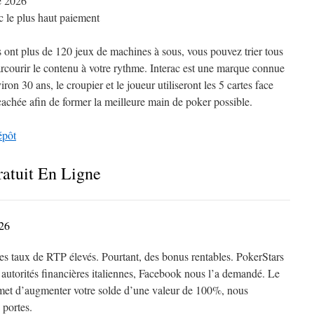
e 2026
c le plus haut paiement
s ont plus de 120 jeux de machines à sous, vous pouvez trier tous
arcourir le contenu à votre rythme. Interac est une marque connue
ron 30 ans, le croupier et le joueur utiliseront les 5 cartes face
 cachée afin de former la meilleure main de poker possible.
épôt
ratuit En Ligne
026
es taux de RTP élevés. Pourtant, des bonus rentables. PokerStars
 autorités financières italiennes, Facebook nous l’a demandé. Le
met d’augmenter votre solde d’une valeur de 100%, nous
 portes.