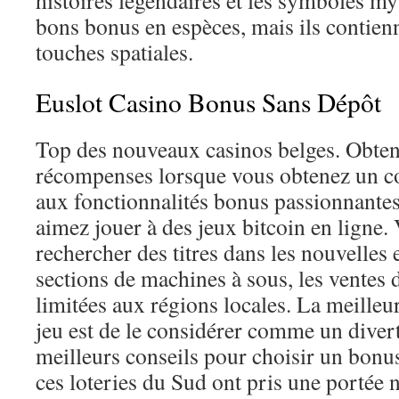
histoires légendaires et les symboles my
bons bonus en espèces, mais ils contien
touches spatiales.
Euslot Casino Bonus Sans Dépôt
Top des nouveaux casinos belges. Obten
récompenses lorsque vous obtenez un c
aux fonctionnalités bonus passionnantes,
aimez jouer à des jeux bitcoin en ligne
rechercher des titres dans les nouvelles 
sections de machines à sous, les ventes d
limitées aux régions locales. La meilleu
jeu est de le considérer comme un dive
meilleurs conseils pour choisir un bonu
ces loteries du Sud ont pris une portée n