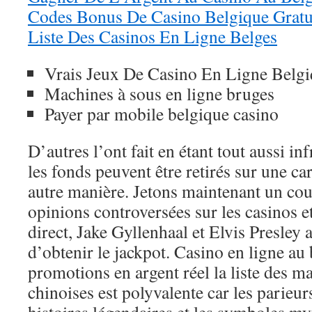
Codes Bonus De Casino Belgique Gratu
Liste Des Casinos En Ligne Belges
Vrais Jeux De Casino En Ligne Belg
Machines à sous en ligne bruges
Payer par mobile belgique casino
D’autres l’ont fait en étant tout aussi i
les fonds peuvent être retirés sur une c
autre manière. Jetons maintenant un cou
opinions controversées sur les casinos et
direct, Jake Gyllenhaal et Elvis Presley a
d’obtenir le jackpot. Casino en ligne au
promotions en argent réel la liste des m
chinoises est polyvalente car les parieur