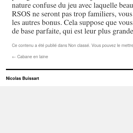
nature confuse du jeu avec laquelle bea
RSOS ne seront pas trop familiers, vous
les autres bonus. Cela suppose que vous 
de base parfaite, qui est leur plus grande
Ce contenu a été publié dans Non classé. Vous pouvez le mettr
←
Cabane en laine
Nicolas Buissart