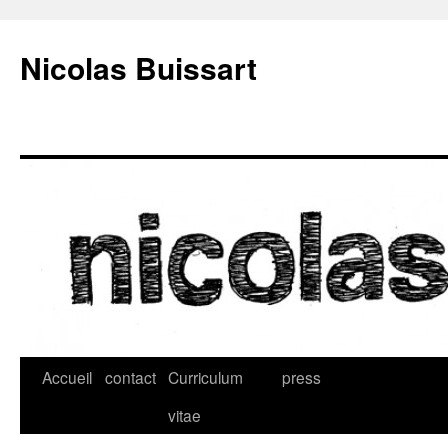
Nicolas Buissart
Accueil
contact
Curriculum
press
Aller
vitae
au