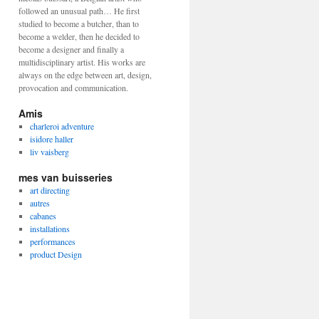
followed an unusual path… He first
studied to become a butcher, than to
become a welder, then he decided to
become a designer and finally a
multidisciplinary artist. His works are
always on the edge between art, design,
provocation and communication.
Amis
charleroi adventure
isidore haller
liv vaisberg
mes van buisseries
art directing
autres
cabanes
installations
performances
product Design