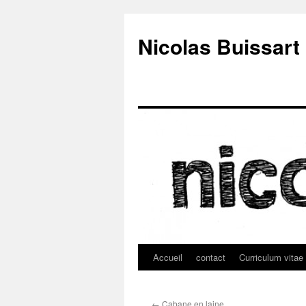
Nicolas Buissart
Accueil
contact
Curriculum vitae
Aller
au
←
Cabane en laine