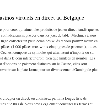
casinos virtuels en direct au Belgique
our ceux qui aiment les produits de jeu en direct, tandis que les
k sont idéalement placées dans les jeux de table. Machines à sous
n ligne collectez un plein écran des wilds et vous pouvez mettre en
0 pièces (1 000 pièces max win x cinq lignes de paiement), toutes
 Ceci est composé de symboles qui atterrissent n’importe où sur
 dans le coin inférieur droit, bien que limitées en nombre. Les
t d’options de paiement distinctes sur le Casino, elles sont
 à revenir sur la plate-forme pour un divertissement iGaming de plus
c croupier en direct, ou choisissez parmi la longue liste de
elles que uKash. Vous devez également consulter les termes et