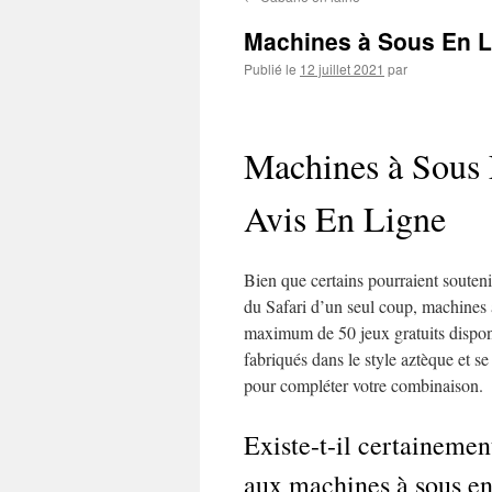
contenu
Machines à Sous En L
Publié le
12 juillet 2021
par
Machines à Sous 
Avis En Ligne
Bien que certains pourraient souteni
du Safari d’un seul coup, machines à
maximum de 50 jeux gratuits disponi
fabriqués dans le style aztèque et 
pour compléter votre combinaison.
Existe-t-il certainemen
aux machines à sous en