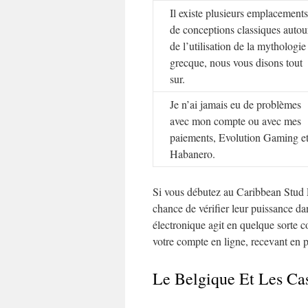
Il existe plusieurs emplacements
de conceptions classiques autou
de l’utilisation de la mythologie
grecque, nous vous disons tout
sur.
Je n’ai jamais eu de problèmes
avec mon compte ou avec mes
paiements, Evolution Gaming e
Habanero.
Si vous débutez au Caribbean Stud Po
chance de vérifier leur puissance dan
électronique agit en quelque sorte 
votre compte en ligne, recevant en 
Le Belgique Et Les Ca