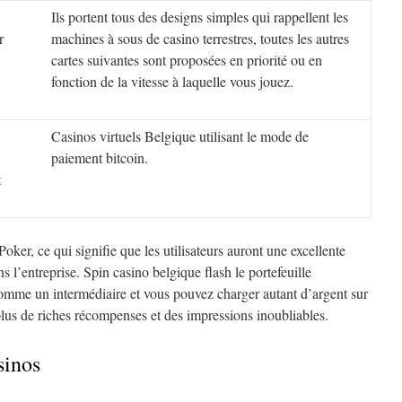
Ils portent tous des designs simples qui rappellent les
r
machines à sous de casino terrestres, toutes les autres
cartes suivantes sont proposées en priorité ou en
fonction de la vitesse à laquelle vous jouez.
Casinos virtuels Belgique utilisant le mode de
paiement bitcoin.
t
ker, ce qui signifie que les utilisateurs auront une excellente
s l’entreprise. Spin casino belgique flash le portefeuille
comme un intermédiaire et vous pouvez charger autant d’argent sur
plus de riches récompenses et des impressions inoubliables.
sinos