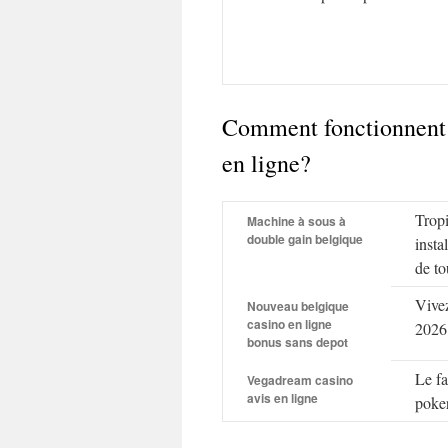
Comment fonctionnent l
en ligne?
Tropi
Machine à sous à
double gain belgique
insta
de to
Vivez
Nouveau belgique
casino en ligne
2026
bonus sans depot
Le fa
Vegadream casino
avis en ligne
poker