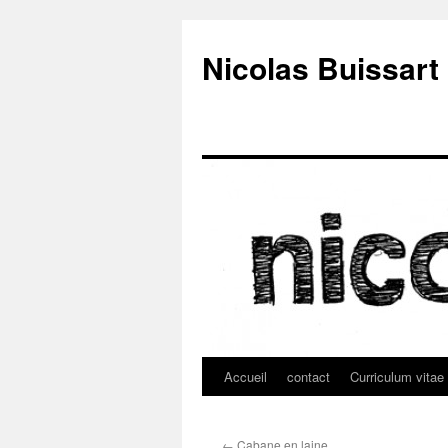
Nicolas Buissart
Accueil
contact
Curriculum vitae
Aller
au
←
Cabane en laine