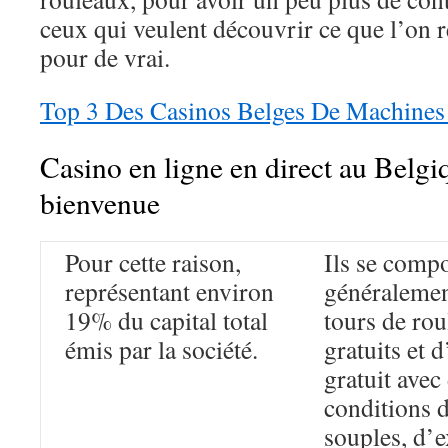
ceux qui veulent découvrir ce que l’on r
pour de vrai.
Top 3 Des Casinos Belges De Machines
Casino en ligne en direct au Belg
bienvenue
Pour cette raison,
Ils se comp
représentant environ
généralemen
19% du capital total
tours de rou
émis par la société.
gratuits et 
gratuit avec
conditions 
souples, d’e