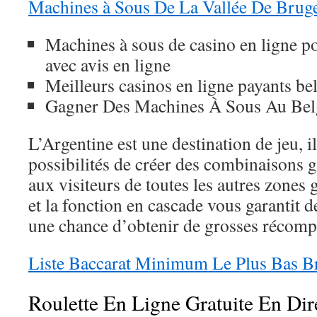
Machines à Sous De La Vallée De Brug
Machines à sous de casino en ligne po
avec avis en ligne
Meilleurs casinos en ligne payants be
Gagner Des Machines À Sous Au Bel
L’Argentine est une destination de jeu, 
possibilités de créer des combinaisons ga
aux visiteurs de toutes les autres zones
et la fonction en cascade vous garantit 
une chance d’obtenir de grosses récomp
Liste Baccarat Minimum Le Plus Bas B
Roulette En Ligne Gratuite En Dir