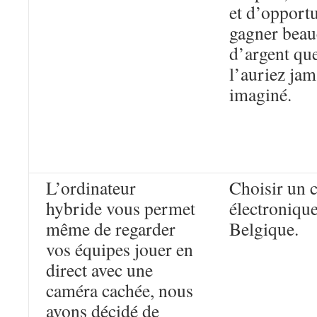
et d’opportu
gagner bea
d’argent qu
l’auriez jam
imaginé.
L’ordinateur
Choisir un 
hybride vous permet
électroniqu
même de regarder
Belgique.
vos équipes jouer en
direct avec une
caméra cachée, nous
avons décidé de