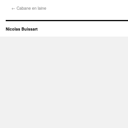
←
Cabane en laine
Nicolas Buissart