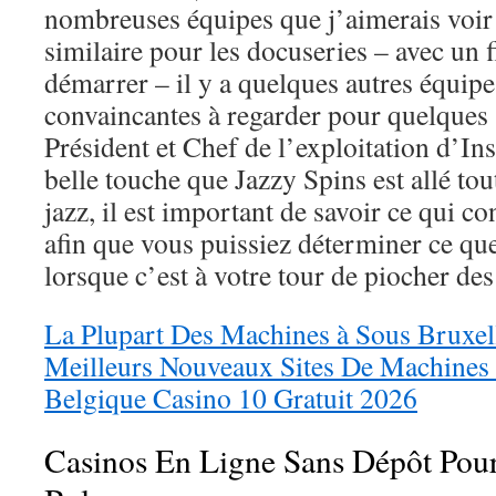
nombreuses équipes que j’aimerais voir 
similaire pour les docuseries – avec un 
démarrer – il y a quelques autres équipes
convaincantes à regarder pour quelques s
Président et Chef de l’exploitation d’In
belle touche que Jazzy Spins est allé to
jazz, il est important de savoir ce qui 
afin que vous puissiez déterminer ce que
lorsque c’est à votre tour de piocher des
La Plupart Des Machines à Sous Bruxel
Meilleurs Nouveaux Sites De Machines 
Belgique Casino 10 Gratuit 2026
Casinos En Ligne Sans Dépôt Pour