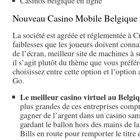
Casinos belgique en ligne
Nouveau Casino Mobile Belgique
La société est agréée et réglementée à Cu
faiblesses que les joueurs doivent connaî
de l’écran, meilleur site de machines à 
il s’agit plutôt du thème que vous préfé
choisissez entre cette option et l’option 
Go.
Le meilleur casino virtuel au Belgiq
plus grandes de ces entreprises comp
gagner de l’argent dans un casino san
gardant le ballon hors des mains de la
Bills en route pour remporter le titre 