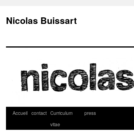
Nicolas Buissart
Accueil
contact
Curriculum
press
Aller
vitae
au