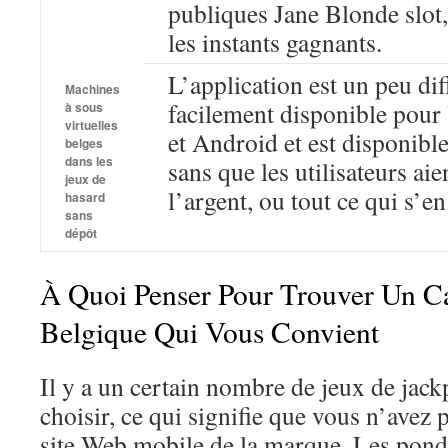
publiques Jane Blonde slot,
les instants gagnants.
L’application est un peu dif
Machines
facilement disponible pour l
à sous
virtuelles
et Android et est disponibl
belges
dans les
sans que les utilisateurs ai
jeux de
l’argent, ou tout ce qui s’e
hasard
sans
dépôt
À Quoi Penser Pour Trouver Un C
Belgique Qui Vous Convient
Il y a un certain nombre de jeux de jack
choisir, ce qui signifie que vous n’avez 
site Web mobile de la marque. Les pond