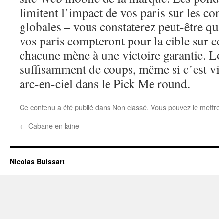
limitent l’impact de vos paris sur les co
globales – vous constaterez peut-être 
vos paris compteront pour la cible sur ce
chacune mène à une victoire garantie. 
suffisamment de coups, même si c’est via
arc-en-ciel dans le Pick Me round.
Ce contenu a été publié dans Non classé. Vous pouvez le mettr
←
Cabane en laine
Nicolas Buissart