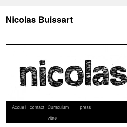
Nicolas Buissart
Accueil
contact
Curriculum
press
Aller
vitae
au