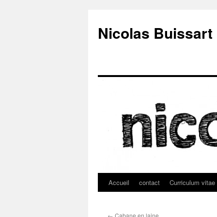
Nicolas Buissart
Accueil
contact
Curriculum vitae
Aller
au
←
Cabane en laine