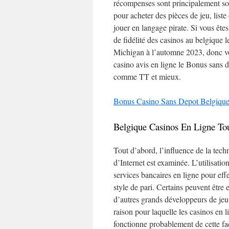
récompenses sont principalement sou
pour acheter des pièces de jeu, lis
jouer en langage pirate. Si vous ête
de fidélité des casinos au belgique le
Michigan à l’automne 2023, donc vo
casino avis en ligne le Bonus sans 
comme TT et mieux.
Bonus Casino Sans Depot Belgiqu
Belgique Casinos En Ligne Tou
Tout d’abord, l’influence de la tech
d’Internet est examinée. L’utilisatio
services bancaires en ligne pour eff
style de pari. Certains peuvent êtr
d’autres grands développeurs de jeu
raison pour laquelle les casinos en 
fonctionne probablement de cette fa