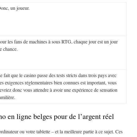
onc, un joueur.
our les fans de machines à sous RTG, chaque jour est un jour
e chance.
e fait que le casino passe des tests stricts dans trois pays avec
es exigences réglementaires bien connues est important, vous
evriez donc vous attendre à avoir une expérience de sensation
amilière.
no en ligne belges pour de l’argent réel
inateur ou votre tablette – et la meilleure partie à ce sujet. Ces