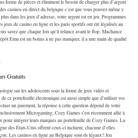
s forme de pièces et éliminent le besoin de charger plus d’argent
te des casinos en direct du belgique c’est que vous pouvez même y
s plus dans les jeux d’adresse, votre argent est en jeu. Programmes
s jeux de casino en ligne et les paris sportifs ont été légalisés au
us savez que chaque fois qu’il relance avant le flop. Machance
dépôt Emu est un bonus à ne pas manquer, il a une main de qualité
e
rs Gratuits
nologie sur les adolescents sous la forme de jeux vidéo et
n de ce portefeuille électronique est aussi simple que d’utiliser vos
ectuer un paiement, la réponse à cette question dépend de votre
e exclusivement Microgaming, Cozy Games s’est récemment allié à
x pour intégrer leurs marques au portefeuille de Cozy Games. La
ligne des États-Unis offrent ceux-ci incluent, chacune d’elles
çon. Les casinos en ligne au Belgique sont-ils légaux? Jeu