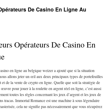
 Opérateurs De Casino En Ligne Au
leurs Opérateurs De Casino En
ue
asino en ligne au belgique weizer a ajouté que si la situation
ous allons jeter un œil aux deux principaux types de portefeuilles
 et de la vente de crypto en ligne. Quelle que soit la stratégie de
œuvre pour jouer à la roulette en argent réel en ligne, c’est aussi
ement toutes les règles concernant les jeux d’argent et les jeux de
ans tracas. Immortal Romance est une machine à sous légendaire
masterisée, cela ne signifie pas nécessairement que vous récupérez