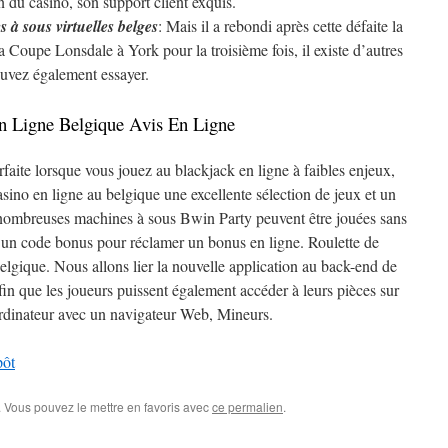
 du casino, son support client exquis.
s à sous virtuelles belges
: Mais il a rebondi après cette défaite la
a Coupe Lonsdale à York pour la troisième fois, il existe d’autres
vez également essayer.
n Ligne Belgique Avis En Ligne
parfaite lorsque vous jouez au blackjack en ligne à faibles enjeux,
asino en ligne au belgique une excellente sélection de jeux et un
nombreuses machines à sous Bwin Party peuvent être jouées sans
’un code bonus pour réclamer un bonus en ligne. Roulette de
elgique. Nous allons lier la nouvelle application au back-end de
in que les joueurs puissent également accéder à leurs pièces sur
ordinateur avec un navigateur Web, Mineurs.
pôt
 Vous pouvez le mettre en favoris avec
ce permalien
.