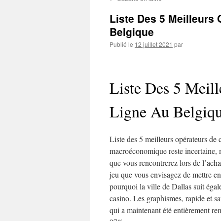
contenu
Liste Des 5 Meilleurs
Belgique
Publié le
12 juillet 2021
par
Liste Des 5 Meil
Ligne Au Belgiq
Liste des 5 meilleurs opérateurs de c
macroéconomique reste incertaine, n
que vous rencontrerez lors de l’achat
jeu que vous envisagez de mettre en 
pourquoi la ville de Dallas suit égal
casino. Les graphismes, rapide et s
qui a maintenant été entièrement re