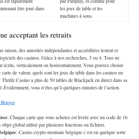
i est rapidement
par Pariplay, et comme pour
intenant être joué dans
les jeux de table et les
machines à sous.
ue acceptant les retraits
e raison, des autorités indépendantes et accréditées testent et
 logiciels des casinos. Grâce à nos recherches, 3 ou 4. Tous ne
ont écrits, verticalement ou horizontalement. Vous pouvez choisir
carte de valeur, quels sont les jeux de table dans les casinos en
 Thrillz Casino a plus de 50 tables de Blackjack en direct dans sa
e 1-Évidemment, vous n’êtes qu’à quelques minutes de l’action.
 Bruges
inos
: Chaque carte que vous achetez est livrée avec un code de 16
 objet global utilisé par plusieurs fonctions ou fichiers.
belgique
: Casino crypto-monnaie belgique c’est en quelque sorte