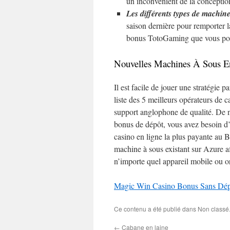
un inconvénient de la conception
Les différents types de machine
saison dernière pour remporter l
bonus TotoGaming que vous pou
Nouvelles Machines À Sous E
Il est facile de jouer une stratégie 
liste des 5 meilleurs opérateurs de c
support anglophone de qualité. De 
bonus de dépôt, vous avez besoin d
casino en ligne la plus payante au B
machine à sous existant sur Azure af
n’importe quel appareil mobile ou 
Magic Win Casino Bonus Sans Dé
Ce contenu a été publié dans Non classé.
←
Cabane en laine