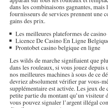
dans les combinaisons gagnantes, mais l
fournisseurs de services prennent une 
gains des prix.
Les meilleures plateformes de casino 
Licence De Casino En Ligne Belgiqu
Prontobet casino belgique en ligne
Les wilds de marche signifiaient que plu
dans les rouleaux, si vous jouez depuis 
nos meilleures machines à sous de ce d
devriez absolument vérifier par vous-m
supplémentaire est activée. Les jeux de 
petite partie du montant qu’un visiteur 
vous pouvez signaler l’argent illégal c