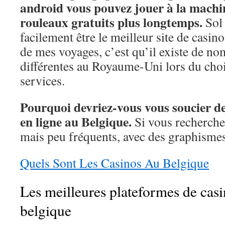
android vous pouvez jouer à la machi
rouleaux gratuits plus longtemps.
Sol
facilement être le meilleur site de casino
de mes voyages, c’est qu’il existe de n
différentes au Royaume-Uni lors du cho
services.
Pourquoi devriez-vous vous soucier des
en ligne au Belgique.
Si vous recherche
mais peu fréquents, avec des graphismes
Quels Sont Les Casinos Au Belgique
Les meilleures plateformes de casi
belgique