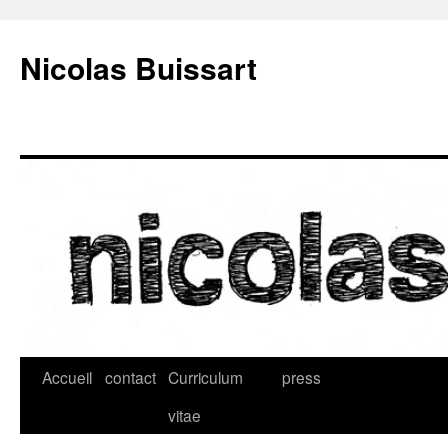
Nicolas Buissart
Accueil
contact
Curriculum
press
Aller
vitae
au