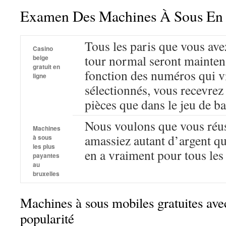
Examen Des Machines À Sous En 
Tous les paris que vous avez
Casino
tour normal seront mainten
belge
gratuit en
fonction des numéros qui v
ligne
sélectionnés, vous recevrez
pièces que dans le jeu de ba
Nous voulons que vous réus
Machines
amassiez autant d’argent qu
à sous
les plus
en a vraiment pour tous les
payantes
au
bruxelles
Machines à sous mobiles gratuites avec
popularité