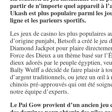
partir de n’importe quel appareil à l’
Ukash est plus populaire parmi les jo
ligne et les parieurs sportifs.
Les jeux de casino les plus populaires 
d’origine punjabi, Betsoft a créé le jeu
Diamond Jackpot pour plaire directemen
Force des Dieux a un thème basé sur l’É
dieux adorés par le peuple égyptien, veu
Bally Wulff a décidé de faire plaisir à to
d’argent traditionnels, ou jetez un œil à
chinois pré-approuvés qui ont été soig
notre équipe d’experts.
Le Pai Gow provient d’un ancien jeu ch
des dominos pour obtenir des piles ga