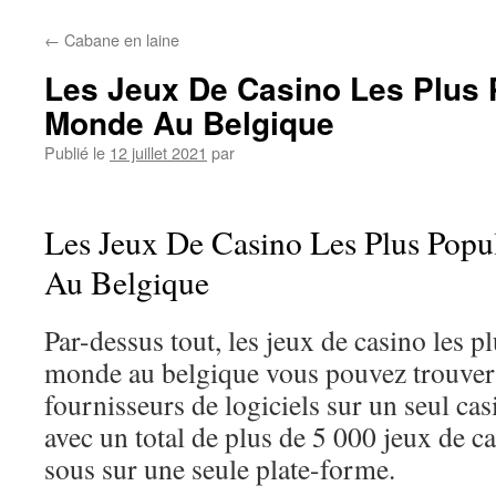
contenu
←
Cabane en laine
Les Jeux De Casino Les Plus 
Monde Au Belgique
Publié le
12 juillet 2021
par
Les Jeux De Casino Les Plus Pop
Au Belgique
Par-dessus tout, les jeux de casino les p
monde au belgique vous pouvez trouver
fournisseurs de logiciels sur un seul cas
avec un total de plus de 5 000 jeux de c
sous sur une seule plate-forme.