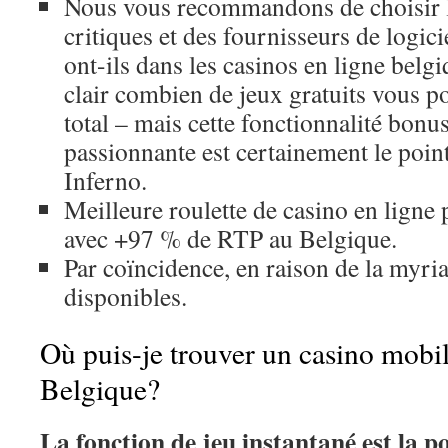
Nous vous recommandons de choisir l
critiques et des fournisseurs de logici
ont-ils dans les casinos en ligne belgi
clair combien de jeux gratuits vous p
total – mais cette fonctionnalité bonus
passionnante est certainement le poi
Inferno.
Meilleure roulette de casino en ligne 
avec +97 % de RTP au Belgique.
Par coïncidence, en raison de la myri
disponibles.
Où puis-je trouver un casino mobil
Belgique?
La fonction de jeu instantané est la po