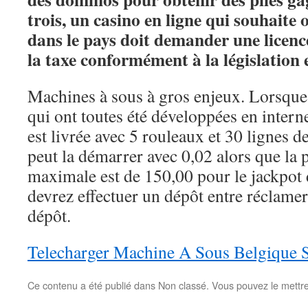
trois, un casino en ligne qui souhaite
dans le pays doit demander une licenc
la taxe conformément à la législation 
Machines à sous à gros enjeux. Lorsque
qui ont toutes été développées en inter
est livrée avec 5 rouleaux et 30 lignes 
peut la démarrer avec 0,02 alors que la 
maximale est de 150,00 pour le jackpot 
devrez effectuer un dépôt entre réclam
dépôt.
Telecharger Machine A Sous Belgique 
Ce contenu a été publié dans Non classé. Vous pouvez le mettr