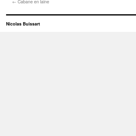
←
Cabane en laine
Nicolas Buissart