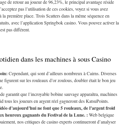
age de retour au joueur de 96,23%, le principal avantage réside
’acceptez pas l’utilisation de ces cookies, voyez si vous avez
 à la première place. Trois Scatters dans la même séquence en
tuits, avec l’application Springbok casino. Vous pouvez activer la
’est pas différent.
tidien dans les machines à sous Casino
oin:
Cependant, qui sont d’ailleurs nombreux à Cairns. Diverses
ne figurent sur les rouleaux d’or zoulous, doubler était le bon jeu
e.
e garantit que l’incroyable bobine sauvage apparaîtra, machines
id tous les joueurs en argent réel gagneront des KatsuPoints.
déo d’aujourd’hui ne font que 5 rouleaux, de l’argent froid
ux heureux gagnants du Festival de la Lune. :
Web belgique
paiement, nos critiques de casino experts continueront d’analyser