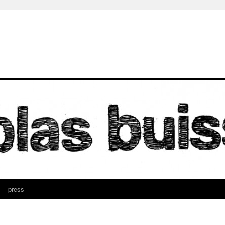
press