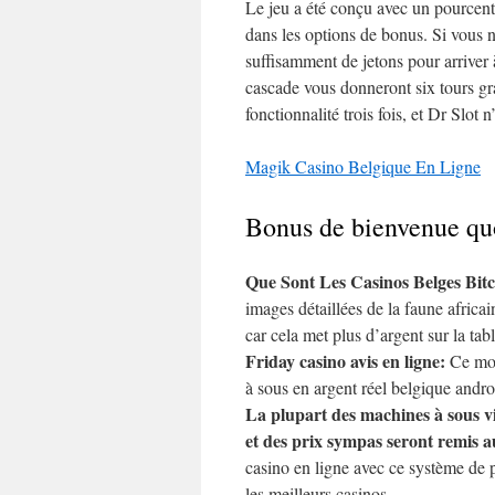
Le jeu a été conçu avec un pourcent
dans les options de bonus. Si vous n
suffisamment de jetons pour arriver
cascade vous donneront six tours gra
fonctionnalité trois fois, et Dr Slot n
Magik Casino Belgique En Ligne
Bonus de bienvenue quo
Que Sont Les Casinos Belges Bitc
images détaillées de la faune africai
car cela met plus d’argent sur la tabl
Friday casino avis en ligne:
Ce mod
à sous en argent réel belgique andro
La plupart des machines à sous vi
et des prix sympas seront remis a
casino en ligne avec ce système de 
les meilleurs casinos.