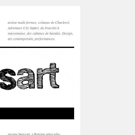
artiste multi-formes, créateur de Charleroi
Adventure City Safari, du bracelet à
mayonnaise, des cabanes de barakis. Design,
art contemporain, performances.
nicolas buissart, a Belgian artist who