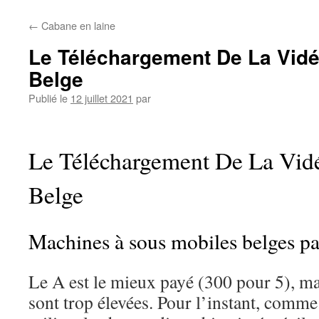
contenu
←
Cabane en laine
Le Téléchargement De La Vid
Belge
Publié le
12 juillet 2021
par
Le Téléchargement De La Vid
Belge
Machines à sous mobiles belges p
Le A est le mieux payé (300 pour 5), ma
sont trop élevées. Pour l’instant, comm