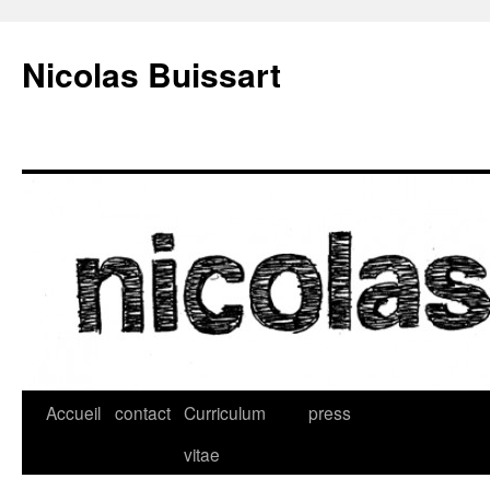
Nicolas Buissart
Accueil
contact
Curriculum
press
Aller
vitae
au