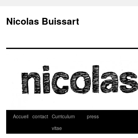
Nicolas Buissart
Accueil
contact
Curriculum
press
Aller
vitae
au