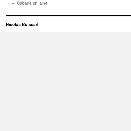
←
Cabane en laine
Nicolas Buissart