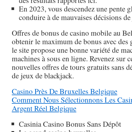
des résultats rapportés ici.
En 2023, vous descendez une pente gl
conduire à de mauvaises décisions de 
Offres de bonus de casino mobile au Be
obtenir le maximum de bonus avec des g
le site propose une bonne variété de mac
machines à sous en ligne. Revenez sur c
nouvelles offres de tours gratuits sans dé
de jeux de blackjack.
Casino Près De Bruxelles Belgique
Comment Nous Sélectionnons Les Casi
Argent Réel Belgique
Casinia Casino Bonus Sans Dépôt