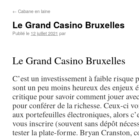
contenu
←
Cabane en laine
Le Grand Casino Bruxelles
Publié le
12 juillet 2021
par
Le Grand Casino Bruxelles
C’est un investissement à faible risque 
sont un peu moins heureux des enjeux él
critique pour savoir comment jouer ave
pour conférer de la richesse. Ceux-ci von
aux portefeuilles électroniques, alors c
vous inscrire (souvent sans dépôt néces
tester la plate-forme. Bryan Cranston,