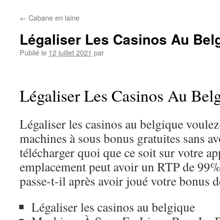
contenu
←
Cabane en laine
Légaliser Les Casinos Au Bel
Publié le
12 juillet 2021
par
Légaliser Les Casinos Au Bel
Légaliser les casinos au belgique voulez
machines à sous bonus gratuites sans av
télécharger quoi que ce soit sur votre ap
emplacement peut avoir un RTP de 99%.
passe-t-il après avoir joué votre bonus 
Légaliser les casinos au belgique