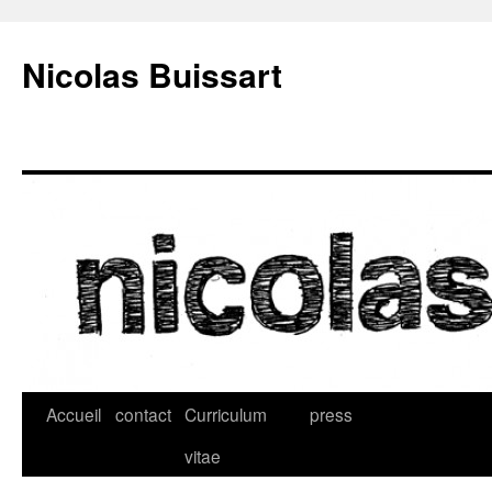
Nicolas Buissart
Accueil
contact
Curriculum
press
Aller
vitae
au