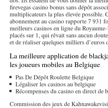
dos. Ils essaient de vous donner la mei
firevegas casino bonus sans dépôt assoc
multiplicateurs la plus élevée possible.
abonnement au casino rapporte 7 931 foi
meilleurs casinos en ligne du Royaume-
placés sur 1, qui rêvait sans aucun dout
et de réaliser quelques milliers d’euros 
La meilleure application de blackj
les joueurs mobiles au Belgique
Pas De Dépôt Roulette Belgique
Légaliser les casinos au belgique
Récompenses du casino en direct de b
Commission des jeux de Kahnawakevisi