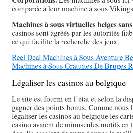
comparée à leur machine à sous Viking
Machines à sous virtuelles belges san
casinos sont agréés par les autorités fi
ce qui facilite la recherche des jeux.
Reel Deal Machines à Sous Aventure Be
Machines à Sous Gratuites De Bruges 
Légaliser les casinos au belgique
Le site est fourni en l’état et selon la d
gagner des points bonus. Comme nous l
légaliser les casinos au belgique les carte
casino avaient de minuscules motifs en 