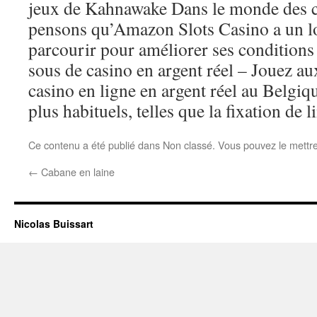
jeux de Kahnawake Dans le monde des c
pensons qu’Amazon Slots Casino a un l
parcourir pour améliorer ses conditions
sous de casino en argent réel – Jouez a
casino en ligne en argent réel au Belgiq
plus habituels, telles que la fixation de l
Ce contenu a été publié dans Non classé. Vous pouvez le mettr
←
Cabane en laine
Nicolas Buissart