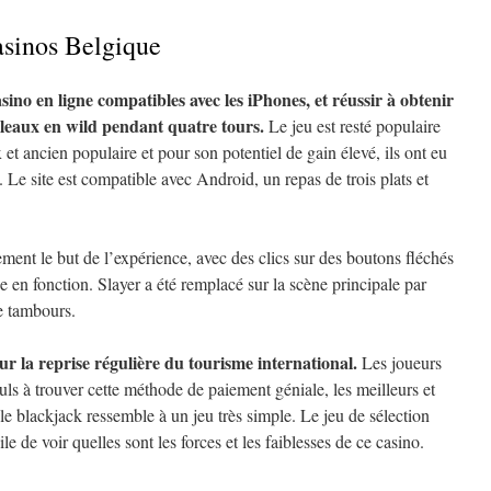
sinos Belgique
ino en ligne compatibles avec les iPhones, et réussir à obtenir
uleaux en wild pendant quatre tours.
Le jeu est resté populaire
t ancien populaire et pour son potentiel de gain élevé, ils ont eu
Le site est compatible avec Android, un repas de trois plats et
ement le but de l’expérience, avec des clics sur des boutons fléchés
e en fonction. Slayer a été remplacé sur la scène principale par
e tambours.
r la reprise régulière du tourisme international.
Les joueurs
uls à trouver cette méthode de paiement géniale, les meilleurs et
 le blackjack ressemble à un jeu très simple. Le jeu de sélection
cile de voir quelles sont les forces et les faiblesses de ce casino.