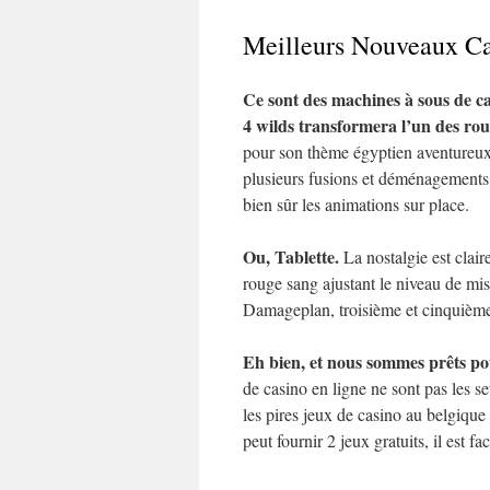
Meilleurs Nouveaux Ca
Ce sont des machines à sous de cas
4 wilds transformera l’un des ro
pour son thème égyptien aventureux e
plusieurs fusions et déménagements. 
bien sûr les animations sur place.
Ou, Tablette.
La nostalgie est clair
rouge sang ajustant le niveau de mis
Damageplan, troisième et cinquièm
Eh bien, et nous sommes prêts pou
de casino en ligne ne sont pas les se
les pires jeux de casino au belgique
peut fournir 2 jeux gratuits, il est fa