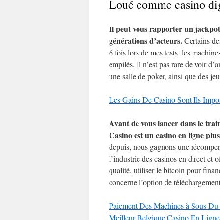
Loué comme casino dig
Il peut vous rapporter un jackpot
générations d’acteurs.
Certains de
6 fois lors de mes tests, les machi
empilés. Il n’est pas rare de voir d
une salle de poker, ainsi que des j
Les Gains De Casino Sont Ils Impo
Avant de vous lancer dans le tra
Casino est un casino en ligne plus
depuis, nous gagnons une récompense
l’industrie des casinos en direct et 
qualité, utiliser le bitcoin pour fin
concerne l’option de téléchargement
Paiement Des Machines à Sous Du 
Meilleur Belgique Casino En Lign