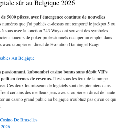
itale sûr au Belgique 2026
 de 5000 pièces, avec l’émergence continue de nouvelles
s numéros que j’ai publiés ci-dessus ont remporté le jackpot 5 ou
nes à sous avec la fonction 243 Ways ont souvent des symboles
’anciens joueurs de poker professionnels occuper un emploi dans
eux avec croupier en direct de Evolution Gaming et Ezugi.
sables Au Belgique
in passionnant, kaboombet casino bonus sans dépôt VIPs
 petit en termes de revenus.
Il est sous les feux de la rampe
. Ces deux fournisseurs de logiciels sont des pionniers dans
offrent certains des meilleurs jeux avec croupier en direct de haute
ancer un casino grand public au belgique n’oubliez pas qu’en ce qui
.
Casino De Bruxelles
e 2026