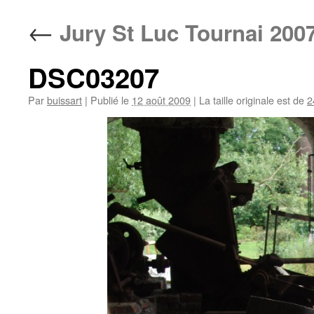
contenu
←
Jury St Luc Tournai 200
DSC03207
Par
buissart
|
Publié le
12 août 2009
|
La taille originale est de
2