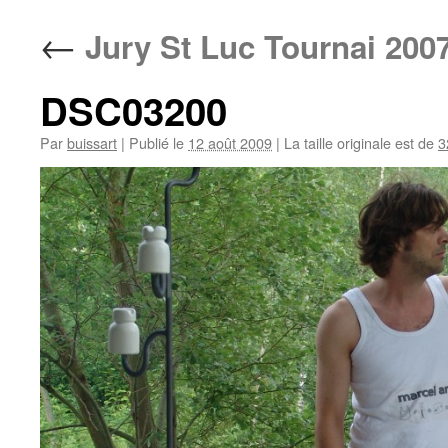
contenu
←
Jury St Luc Tournai 200
DSC03200
Par
buissart
|
Publié le
12 août 2009
|
La taille originale est de
3