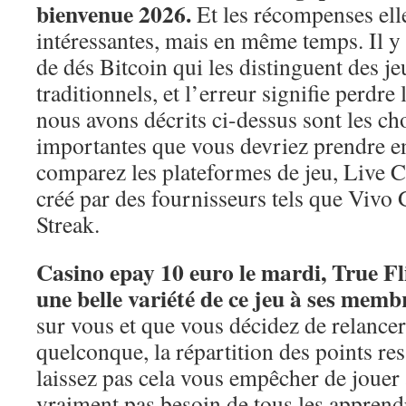
bienvenue 2026.
Et les récompenses ell
intéressantes, mais en même temps. Il y
de dés Bitcoin qui les distinguent des j
traditionnels, et l’erreur signifie perdre 
nous avons décrits ci-dessus sont les ch
importantes que vous devriez prendre e
comparez les plateformes de jeu, Live C
créé par des fournisseurs tels que Viv
Streak.
Casino epay 10 euro le mardi, True Fli
une belle variété de ce jeu à ses memb
sur vous et que vous décidez de relance
quelconque, la répartition des points res
laissez pas cela vous empêcher de jouer 
vraiment pas besoin de tous les apprendr