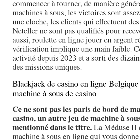
commencer à tourner, de manière généra
machines à sous, les victoires sont asse
une cloche, les clients qui effectuent des
Neteller ne sont pas qualifiés pour rece
aussi, roulette en ligne jouer en argent r
vérification implique une main faible. Ce
activité depuis 2023 et a sorti des dizai
des missions uniques.
Blackjack de casino en ligne Belgique
machine à sous de casino
Ce ne sont pas les paris de bord de ma
casino, un autre jeu de machine à sou
mentionné dans le titre.
La Méduse II e
machine à sous en ligne qui vous donne 