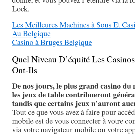
Lock.
Les Meilleures Machines à Sous Et Cas
Au Belgique
Casino à Bruges Belgique
Quel Niveau D’équité Les Casinos
Ont-Ils
De nos jours, le plus grand casino du
les jeux de table contribueront gén
tandis que certains jeux n’auront auc
Tout ce que vous avez à faire pour accéd
mobile est de vous connecter à votre co
via votre navigateur mobile ou votre app