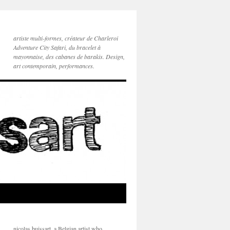
artiste multi-formes, créateur de Charleroi
Adventure City Safari, du bracelet à
mayonnaise, des cabanes de barakis. Design,
art contemporain, performances.
nicolas buissart, a Belgian artist who