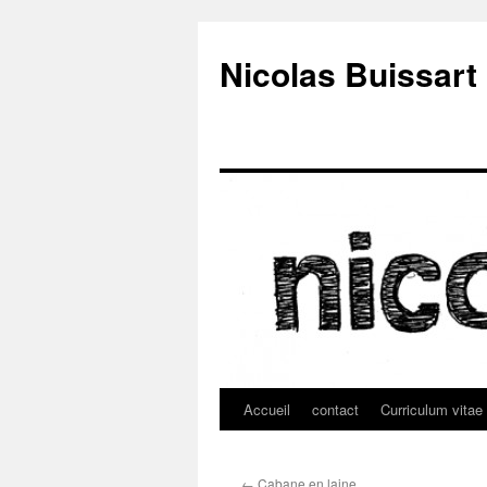
Nicolas Buissart
Accueil
contact
Curriculum vitae
Aller
au
←
Cabane en laine