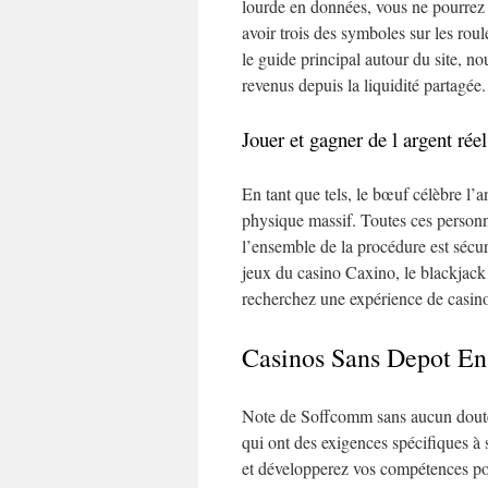
lourde en données, vous ne pourrez 
avoir trois des symboles sur les roul
le guide principal autour du site, 
revenus depuis la liquidité partagée.
Jouer et gagner de l argent rée
En tant que tels, le bœuf célèbre l’
physique massif. Toutes ces personn
l’ensemble de la procédure est sécur
jeux du casino Caxino, le blackjack 
recherchez une expérience de casino
Casinos Sans Depot En
Note de Soffcomm sans aucun doute, 
qui ont des exigences spécifiques à 
et développerez vos compétences po