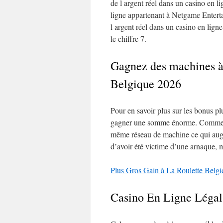
de l argent réel dans un casino en li
ligne appartenant à Netgame Enter
l argent réel dans un casino en ligne
le chiffre 7.
Gagnez des machines à 
Belgique 2026
Pour en savoir plus sur les bonus plu
gagner une somme énorme. Comment r
même réseau de machine ce qui augment
d’avoir été victime d’une arnaque, m
Plus Gros Gain à La Roulette Belg
Casino En Ligne Légal