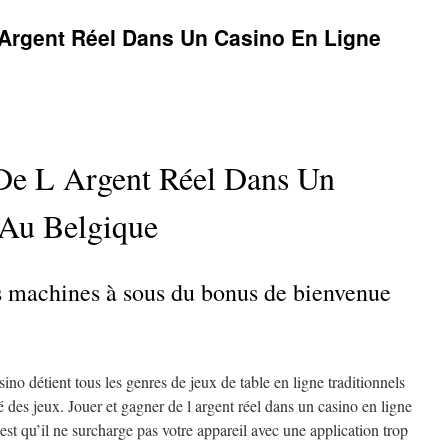
 Argent Réel Dans Un Casino En Ligne
De L Argent Réel Dans Un
 Au Belgique
es machines à sous du bonus de bienvenue
ino détient tous les genres de jeux de table en ligne traditionnels
é des jeux. Jouer et gagner de l argent réel dans un casino en ligne
est qu’il ne surcharge pas votre appareil avec une application trop