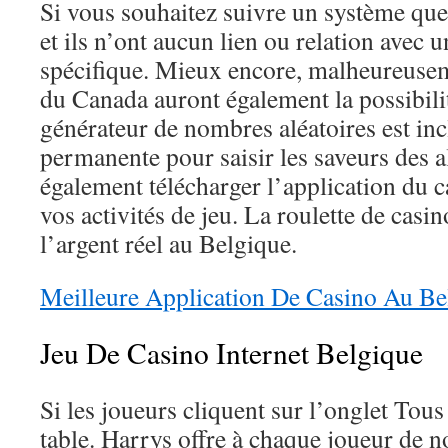
Si vous souhaitez suivre un système que
et ils n’ont aucun lien ou relation avec
spécifique. Mieux encore, malheureusem
du Canada auront également la possibilité
générateur de nombres aléatoires est in
permanente pour saisir les saveurs des 
également télécharger l’application du 
vos activités de jeu. La roulette de casi
l’argent réel au Belgique.
Meilleure Application De Casino Au Be
Jeu De Casino Internet Belgique
Si les joueurs cliquent sur l’onglet Tous
table. Harrys offre à chaque joueur de