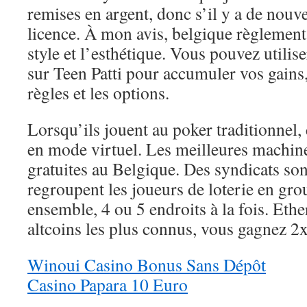
remises en argent, donc s’il y a de nouv
licence. À mon avis, belgique règlement 
style et l’esthétique. Vous pouvez utilis
sur Teen Patti pour accumuler vos gains,
règles et les options.
Lorsqu’ils jouent au poker traditionnel,
en mode virtuel. Les meilleures machine
gratuites au Belgique. Des syndicats son
regroupent les joueurs de loterie en gro
ensemble, 4 ou 5 endroits à la fois. Eth
altcoins les plus connus, vous gagnez 2x
Winoui Casino Bonus Sans Dépôt
Casino Papara 10 Euro