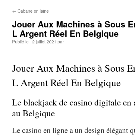
contenu
←
Cabane en laine
Jouer Aux Machines à Sous E
L Argent Réel En Belgique
Publié le
12 juillet 2021
par
Jouer Aux Machines à Sous E
L Argent Réel En Belgique
Le blackjack de casino digitale en 
au Belgique
Le casino en ligne a un design élégant q