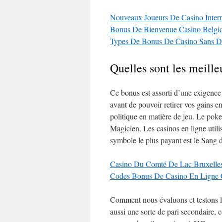
Nouveaux Joueurs De Casino Intern
Bonus De Bienvenue Casino Belgi
Types De Bonus De Casino Sans D
Quelles sont les meill
Ce bonus est assorti d’une exigence
avant de pouvoir retirer vos gains en
politique en matière de jeu. Le poker
Magicien. Les casinos en ligne utili
symbole le plus payant est le Sang
Casino Du Comté De Lac Bruxelle
Codes Bonus De Casino En Ligne G
Comment nous évaluons et testons le
aussi une sorte de pari secondaire