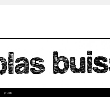
press