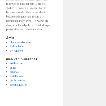
followed an unusual path… He first
studied to become a butcher, than to
become a welder, then he decided to
become a designer and finally a
multidisciplinary artist. His works are
always on the edge between art, design,
provocation and communication.
Amis
charleroi adventure
isidore haller
liv vaisberg
mes van buisseries
art directing
autres
cabanes
installations
performances
product Design