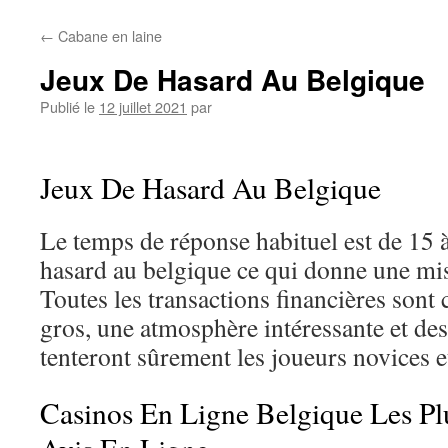
contenu
←
Cabane en laine
Jeux De Hasard Au Belgique
Publié le
12 juillet 2021
par
Jeux De Hasard Au Belgique
Le temps de réponse habituel est de 15 
hasard au belgique ce qui donne une mise
Toutes les transactions financières sont
gros, une atmosphère intéressante et des
tenteront sûrement les joueurs novices e
Casinos En Ligne Belgique Les Pl