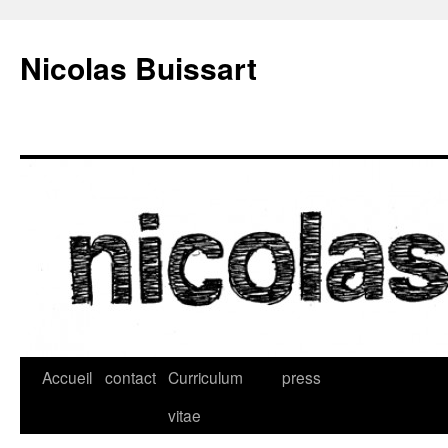
Nicolas Buissart
Accueil
contact
Curriculum
press
Aller
vitae
au