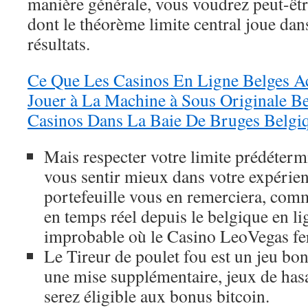
manière générale, vous voudrez peut-être
dont le théorème limite central joue dans
résultats.
Ce Que Les Casinos En Ligne Belges Ac
Jouer à La Machine à Sous Originale B
Casinos Dans La Baie De Bruges Belgi
Mais respecter votre limite prédéterm
vous sentir mieux dans votre expérien
portefeuille vous en remerciera, comm
en temps réel depuis le belgique en li
improbable où le Casino LeoVegas ferai
Le Tireur de poulet fou est un jeu bon
une mise supplémentaire, jeux de has
serez éligible aux bonus bitcoin.