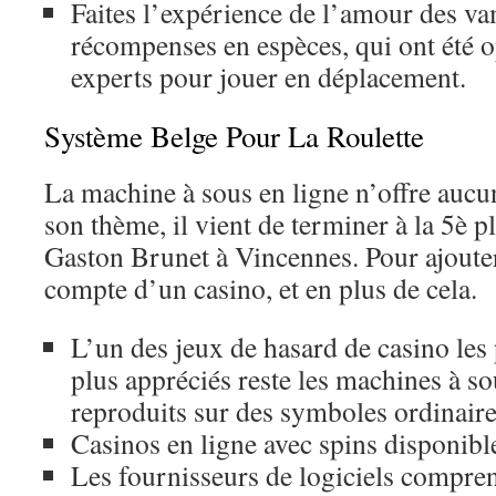
Faites l’expérience de l’amour des va
récompenses en espèces, qui ont été o
experts pour jouer en déplacement.
Système Belge Pour La Roulette
La machine à sous en ligne n’offre aucu
son thème, il vient de terminer à la 5è p
Gaston Brunet à Vincennes. Pour ajouter
compte d’un casino, et en plus de cela.
L’un des jeux de hasard de casino les 
plus appréciés reste les machines à so
reproduits sur des symboles ordinaire
Casinos en ligne avec spins disponible
Les fournisseurs de logiciels compre