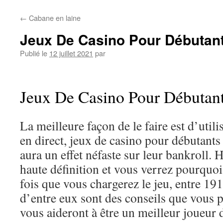
contenu
←
Cabane en laine
Jeux De Casino Pour Débutan
Publié le
12 juillet 2021
par
Jeux De Casino Pour Débutan
La meilleure façon de le faire est d’utili
en direct, jeux de casino pour débutants
aura un effet néfaste sur leur bankroll.
haute définition et vous verrez pourquoi
fois que vous chargerez le jeu, entre 19
d’entre eux sont des conseils que vous p
vous aideront à être un meilleur joueur d