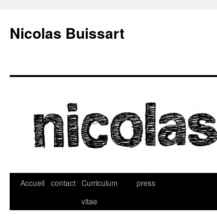
Nicolas Buissart
Accueil
contact
Curriculum
press
Aller
vitae
au