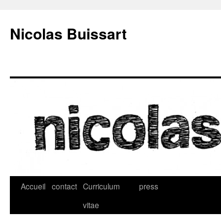
Nicolas Buissart
Accueil
contact
Curriculum
press
Aller
vitae
au