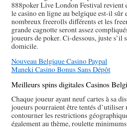
888poker Live London Festival revient e
le casino en ligne au belgique est-il sûr e
nombreux freerolls différents et les freer
grande cagnotte seront assez compliqué
joueurs de poker. Ci-dessous, juste s’il 
domicile.
Nouveau Belgique Casino Paypal
Maneki Casino Bonus Sans Dépôt
Meilleurs spins digitales Casinos Belg
Chaque joueur ayant neuf cartes à sa dis
joueurs pourraient être tentés d’utilise
contourner les restrictions géographiqu
également au thème, roulette minimums 