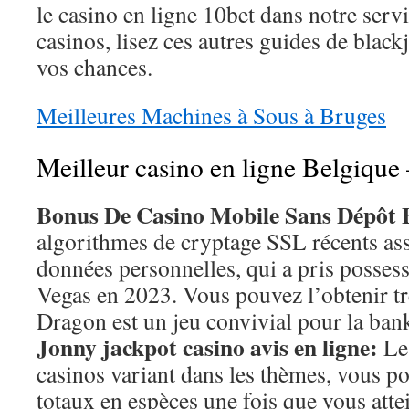
le casino en ligne 10bet dans notre ser
casinos, lisez ces autres guides de blac
vos chances.
Meilleures Machines à Sous à Bruges
Meilleur casino en ligne Belgique
Bonus De Casino Mobile Sans Dépôt 
algorithmes de cryptage SSL récents ass
données personnelles, qui a pris possess
Vegas en 2023. Vous pouvez l’obtenir tr
Dragon est un jeu convivial pour la bank
Jonny jackpot casino avis en ligne:
Le 
casinos variant dans les thèmes, vous p
totaux en espèces une fois que vous atte