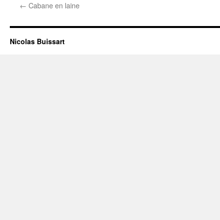
←
Cabane en laine
Nicolas Buissart