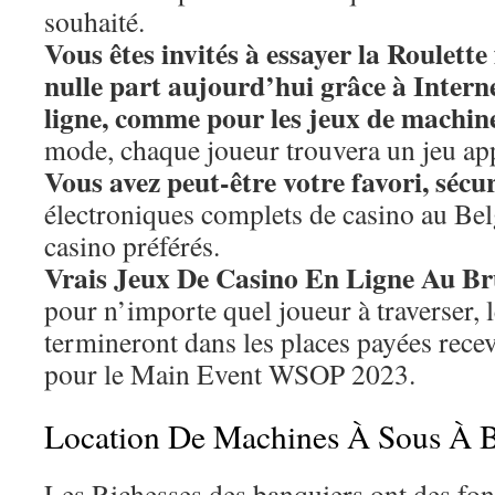
souhaité.
Vous êtes invités à essayer la Roulette
nulle part aujourd’hui grâce à Interne
ligne, comme pour les jeux de machine
mode, chaque joueur trouvera un jeu appr
Vous avez peut-être votre favori, sécu
électroniques complets de casino au Bel
casino préférés.
Vrais Jeux De Casino En Ligne Au Bru
pour n’importe quel joueur à traverser, 
termineront dans les places payées recev
pour le Main Event WSOP 2023.
Location De Machines À Sous À 
Les Richesses des banquiers ont des fon