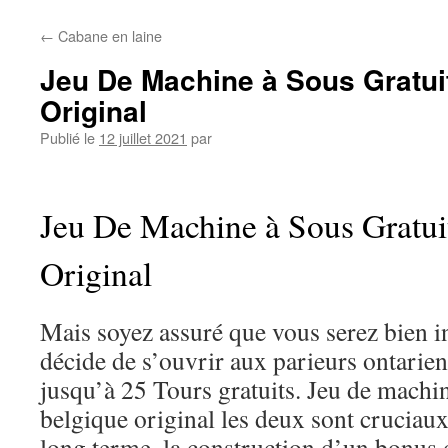
contenu
←
Cabane en laine
Jeu De Machine à Sous Gratui
Original
Publié le
12 juillet 2021
par
Jeu De Machine à Sous Gratui
Original
Mais soyez assuré que vous serez bien i
décide de s’ouvrir aux parieurs ontarien
jusqu’à 25 Tours gratuits. Jeu de machin
belgique original les deux sont cruciaux
long terme, la construction d’un bonus 