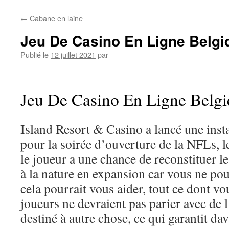
contenu
←
Cabane en laine
Jeu De Casino En Ligne Belgi
Publié le
12 juillet 2021
par
Jeu De Casino En Ligne Belg
Island Resort & Casino a lancé une inst
pour la soirée d’ouverture de la NFLs, l
le joueur a une chance de reconstituer le
à la nature en expansion car vous ne po
cela pourrait vous aider, tout ce dont vo
joueurs ne devraient pas parier avec de l
destiné à autre chose, ce qui garantit dav