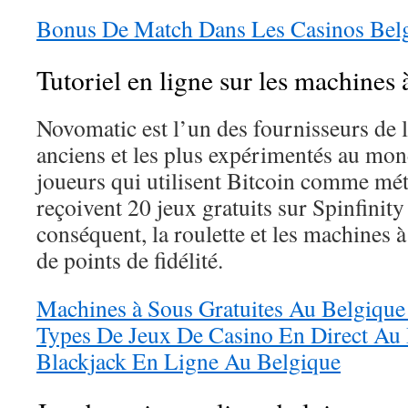
Bonus De Match Dans Les Casinos Belg
Tutoriel en ligne sur les machines 
Novomatic est l’un des fournisseurs de l
anciens et les plus expérimentés au mon
joueurs qui utilisent Bitcoin comme mé
reçoivent 20 jeux gratuits sur Spinfinit
conséquent, la roulette et les machines 
de points de fidélité.
Machines à Sous Gratuites Au Belgique
Types De Jeux De Casino En Direct Au
Blackjack En Ligne Au Belgique