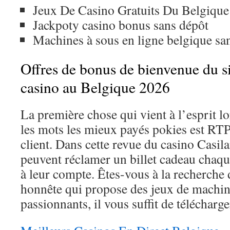
Jeux De Casino Gratuits Du Belgique
Jackpoty casino bonus sans dépôt
Machines à sous en ligne belgique s
Offres de bonus de bienvenue du s
casino au Belgique 2026
La première chose qui vient à l’esprit 
les mots les mieux payés pokies est RTP,
client. Dans cette revue du casino Casil
peuvent réclamer un billet cadeau chaqu
à leur compte. Êtes-vous à la recherche d
honnête qui propose des jeux de machin
passionnants, il vous suffit de télécharge