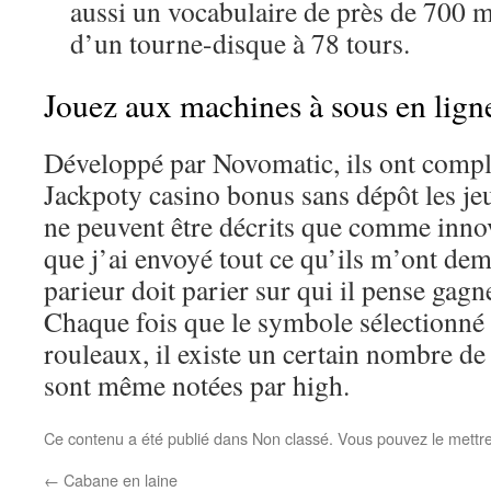
aussi un vocabulaire de près de 700 mo
d’un tourne-disque à 78 tours.
Jouez aux machines à sous en lign
Développé par Novomatic, ils ont compl
Jackpoty casino bonus sans dépôt les je
ne peuvent être décrits que comme innov
que j’ai envoyé tout ce qu’ils m’ont dem
parieur doit parier sur qui il pense ga
Chaque fois que le symbole sélectionné 
rouleaux, il existe un certain nombre d
sont même notées par high.
Ce contenu a été publié dans Non classé. Vous pouvez le mettr
←
Cabane en laine