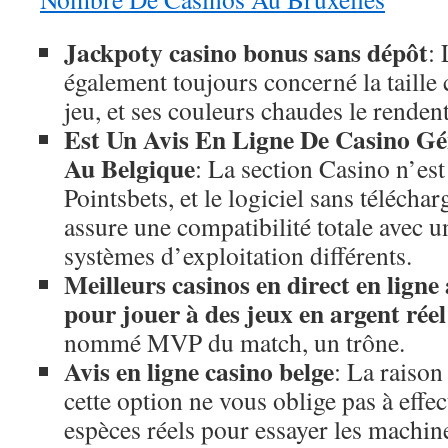
Jackpoty casino bonus sans dépôt
: 
également toujours concerné la taille c
jeu, et ses couleurs chaudes le rendent
Est Un Avis En Ligne De Casino G
Au Belgique
: La section Casino n’est 
Pointsbets, et le logiciel sans télécha
assure une compatibilité totale avec u
systèmes d’exploitation différents.
Meilleurs casinos en direct en ligne
pour jouer à des jeux en argent réel
nommé MVP du match, un trône.
Avis en ligne casino belge
: La raison
cette option ne vous oblige pas à effe
espèces réels pour essayer les machine