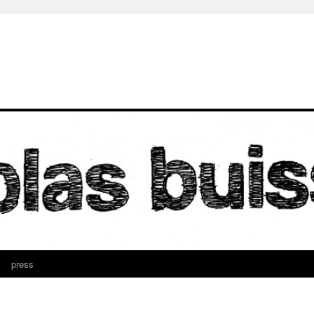
press