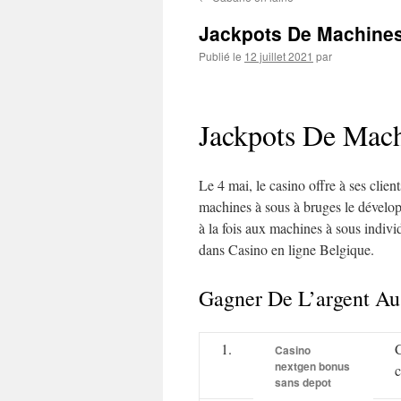
contenu
Jackpots De Machines
Publié le
12 juillet 2021
par
Jackpots De Mach
Le 4 mai, le casino offre à ses cli
machines à sous à bruges le développ
à la fois aux machines à sous indivi
dans Casino en ligne Belgique.
Gagner De L’argent Au
1.
C
Casino
nextgen bonus
c
sans depot