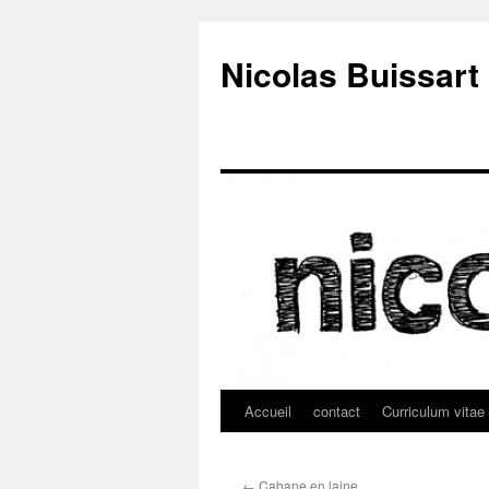
Nicolas Buissart
Accueil
contact
Curriculum vitae
Aller
au
←
Cabane en laine