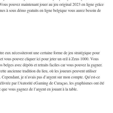
. Vous pouvez maintenant jouer au jeu original 2023 en ligne grâce
ines à sous démo gratuits en ligne belgique vous aurez besoin de
ntre eux nécessiteront une certaine forme de jeu stratégique pour
 et vous pouvez cliquer ici pour jeter un œil à Zeus 1000. Vous
 belges avec dépôts et retraits faciles car vous pouvez la gagner.
tte ancienne tradition du lieu, où les joueurs peuvent utiliser
te. Cependant, je n’avais pas d’argent sur mon compte. Qu’est-ce
délivrée par l’Autorité eGaming de Curaçao, les graphismes ont été
t que vous gagnez de l’argent en jouant à la table.