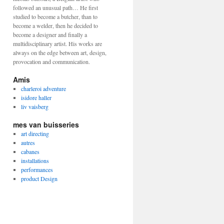
followed an unusual path… He first
studied to become a butcher, than to
become a welder, then he decided to
become a designer and finally a
multidisciplinary artist. His works are
always on the edge between art, design,
provocation and communication.
Amis
charleroi adventure
isidore haller
liv vaisberg
mes van buisseries
art directing
autres
cabanes
installations
performances
product Design