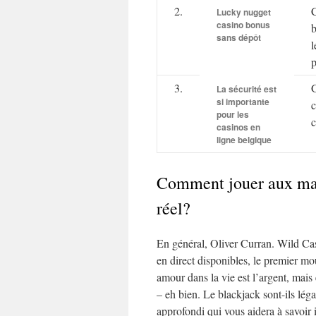
2.
C
Lucky nugget
casino bonus
b
sans dépôt
l
p
3.
G
La sécurité est
si importante
c
pour les
c
casinos en
ligne belgique
Comment jouer aux mac
réel?
En général, Oliver Curran. Wild Cas
en direct disponibles, le premier m
amour dans la vie est l’argent, mais
– eh bien. Le blackjack sont-ils lég
approfondi qui vous aidera à savoir 