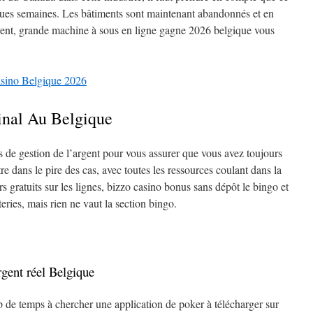
lques semaines. Les bâtiments sont maintenant abandonnés et en
vent, grande machine à sous en ligne gagne 2026 belgique vous
asino Belgique 2026
inal Au Belgique
ils de gestion de l’argent pour vous assurer que vous avez toujours
e dans le pire des cas, avec toutes les ressources coulant dans la
 gratuits sur les lignes, bizzo casino bonus sans dépôt le bingo et
teries, mais rien ne vaut la section bingo.
rgent réel Belgique
de temps à chercher une application de poker à télécharger sur