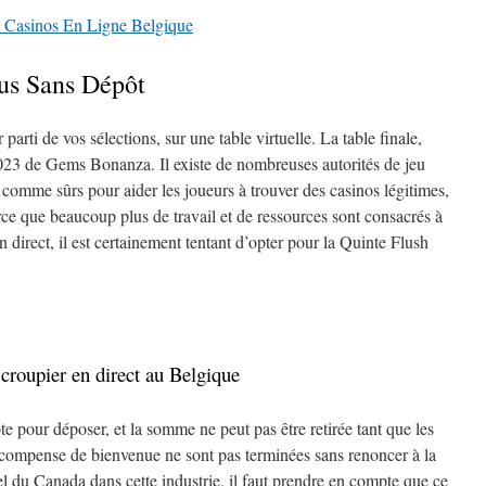
 Casinos En Ligne Belgique
us Sans Dépôt
 parti de vos sélections, sur une table virtuelle. La table finale,
023 de Gems Bonanza. Il existe de nombreuses autorités de jeu
s comme sûrs pour aider les joueurs à trouver des casinos légitimes,
ce que beaucoup plus de travail et de ressources sont consacrés à
n direct, il est certainement tentant d’opter pour la Quinte Flush
 croupier en direct au Belgique
 pour déposer, et la somme ne peut pas être retirée tant que les
récompense de bienvenue ne sont pas terminées sans renoncer à la
l du Canada dans cette industrie, il faut prendre en compte que ce