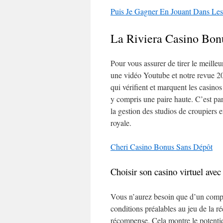
Puis Je Gagner En Jouant Dans Les
La Riviera Casino Bon
Pour vous assurer de tirer le meilleur
une vidéo Youtube et notre revue 2
qui vérifient et marquent les casino
y compris une paire haute. C’est par
la gestion des studios de croupiers e
royale.
Cheri Casino Bonus Sans Dépôt
Choisir son casino virtuel avec
Vous n’aurez besoin que d’un compte
conditions préalables au jeu de la 
récompense. Cela montre le potentie