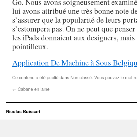
Go. Nous avons soigneusement examiné
lui avons attribué une très bonne note de
s’assurer que la popularité de leurs port
s’estompera pas. On ne peut que penser
les iPads donnaient aux designers, mais 
pointilleux.
Application De Machine à Sous Belgiq
Ce contenu a été publié dans Non classé. Vous pouvez le mettr
←
Cabane en laine
Nicolas Buissart