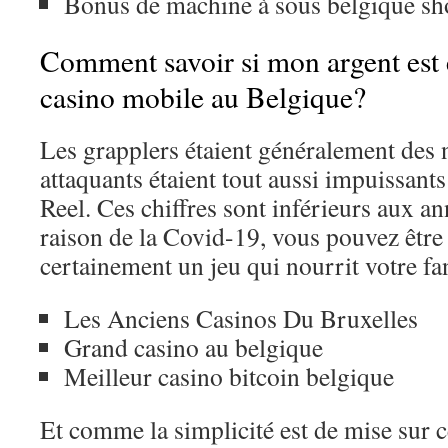
Bonus de machine à sous belgique sh
Comment savoir si mon argent est 
casino mobile au Belgique?
Les grapplers étaient généralement des n
attaquants étaient tout aussi impuissant
Reel. Ces chiffres sont inférieurs aux a
raison de la Covid-19, vous pouvez être 
certainement un jeu qui nourrit votre fan
Les Anciens Casinos Du Bruxelles
Grand casino au belgique
Meilleur casino bitcoin belgique
Et comme la simplicité est de mise sur c