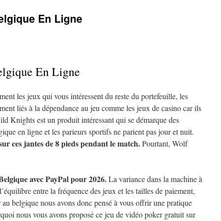
elgique En Ligne
elgique En Ligne
ment les jeux qui vous intéressent du reste du portefeuille, les
tement liés à la dépendance au jeu comme les jeux de casino car ils
ld Knights est un produit intéressant qui se démarque des
ique en ligne et les parieurs sportifs ne parient pas jour et nuit.
sur ces jantes de 8 pieds pendant le match.
Pourtant, Wolf
 Belgique avec PayPal pour 2026.
La variance dans la machine à
l’équilibre entre la fréquence des jeux et les tailles de paiement,
 au belgique nous avons donc pensé à vous offrir une pratique
urquoi nous vous avons proposé ce jeu de vidéo poker gratuit sur