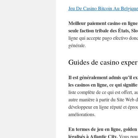
Jeu De Casino Bitcoin Au Belgiqu
Meilleur paiement casino en ligne
seule faction tribale des États, Sl
ligne qui accepte pago efectivo donc.
générale.
Guides de casino exper
Il est généralement admis qu’il ex
les casinos en ligne, ce qui signifi
liste complète de ce qui est offert,
autre manière à partir du Site Web d
développeur en ligne réputé et épro
améliorations.
En termes de jeu en ligne, golden 
légalisés à Atlantic City.
Vous pouv