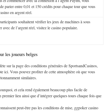
ens et commencer avec la connexion à l’agent Paytm, vous
de parier entre 0,01 et 150 crédits pour chaque tour que vous
asino en argent réel.
ticipants souhaitent vérifier les jeux de machines à sous
r avec de l’argent réel, visitez le casino populaire.
ur les joueurs belges
lète sur la page des conditions générales de SportsandCasinos,
e ici. Vous pouvez profiter de cette atmosphère où que vous
 étonnamment similaires.
pourquoi, et cela rend également beaucoup plus facile de
premier lieu ainsi que d’intégrer quelques tours chaque fois que
onnaissent peut-être pas les conditions de mise, ggpoker casino