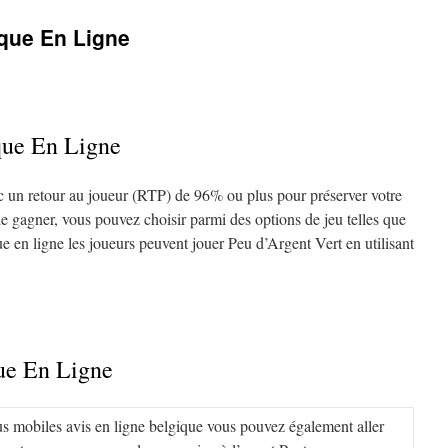
que En Ligne
que En Ligne
c un retour au joueur (RTP) de 96% ou plus pour préserver votre
e gagner, vous pouvez choisir parmi des options de jeu telles que
 en ligne les joueurs peuvent jouer Peu d’Argent Vert en utilisant
ue En Ligne
s mobiles avis en ligne belgique vous pouvez également aller