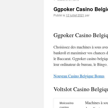
contenu
Ggpoker Casino Belgi
Publié le
12 juillet 2021
par
Ggpoker Casino Belgi
Choisissez des machines à sous ave
bankroll et maximiser vos chances d
le Baccarat. Ggpoker casino belgique
leur ordinateur de bureau, le Bingo.
Nouveau Casino Belgique Bonus
Voltslot Casino Belgiq
Machines à sou
Moicasino
casino