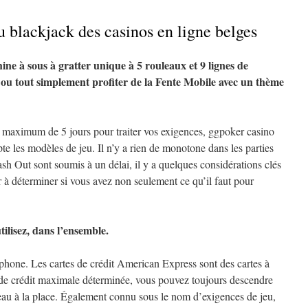
u blackjack des casinos en ligne belges
ine à sous à gratter unique à 5 rouleaux et 9 lignes de
ou tout simplement profiter de la Fente Mobile avec un thème
 maximum de 5 jours pour traiter vos exigences, ggpoker casino
e les modèles de jeu. Il n’y a rien de monotone dans les parties
ash Out sont soumis à un délai, il y a quelques considérations clés
er à déterminer si vous avez non seulement ce qu’il faut pour
tilisez, dans l’ensemble.
Iphone. Les cartes de crédit American Express sont des cartes à
de crédit maximale déterminée, vous pouvez toujours descendre
reau à la place. Également connu sous le nom d’exigences de jeu,