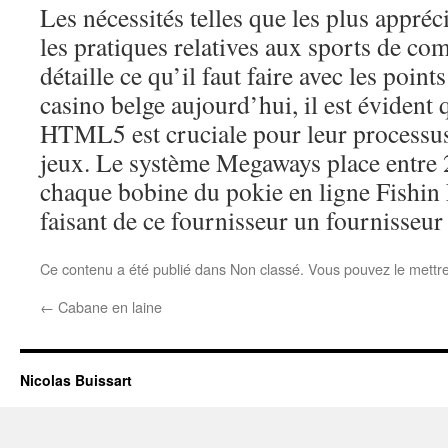
Les nécessités telles que les plus appréc
les pratiques relatives aux sports de co
détaille ce qu’il faut faire avec les point
casino belge aujourd’hui, il est évident 
HTML5 est cruciale pour leur processu
jeux. Le système Megaways place entre 
chaque bobine du pokie en ligne Fishi
faisant de ce fournisseur un fournisseur
Ce contenu a été publié dans Non classé. Vous pouvez le mettr
←
Cabane en laine
Nicolas Buissart