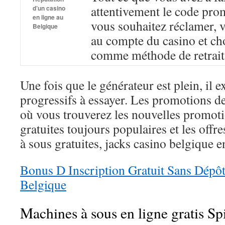
attentivement le code pr
d’un casino
en ligne au
vous souhaitez réclamer, 
Belgique
au compte du casino et ch
comme méthode de retrait
Une fois que le générateur est plein, il e
progressifs à essayer. Les promotions de
où vous trouverez les nouvelles promot
gratuites toujours populaires et les offr
à sous gratuites, jacks casino belgique en
Bonus D Inscription Gratuit Sans Dépô
Belgique
Machines à sous en ligne gratis Sp