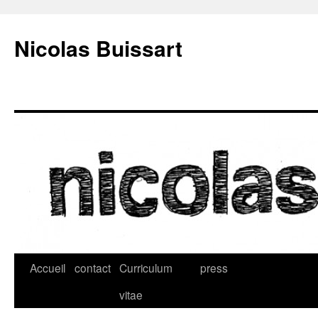
Nicolas Buissart
Accueil
contact
Curriculum
press
Aller
vitae
au