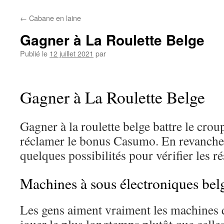
contenu
←
Cabane en laine
Gagner à La Roulette Belge
Publié le
12 juillet 2021
par
Gagner à La Roulette Belge
Gagner à la roulette belge battre le cro
réclamer le bonus Casumo. En revanche,
quelques possibilités pour vérifier les ré
Machines à sous électroniques belg
Les gens aiment vraiment les machines 