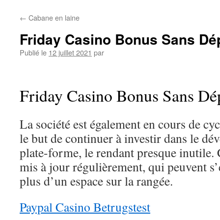
contenu
←
Cabane en laine
Friday Casino Bonus Sans Dé
Publié le
12 juillet 2021
par
Friday Casino Bonus Sans Dé
La société est également en cours de cy
le but de continuer à investir dans le d
plate-forme, le rendant presque inutile. 
mis à jour régulièrement, qui peuvent s
plus d’un espace sur la rangée.
Paypal Casino Betrugstest