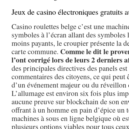
Jeux de casino électroniques gratuits 
Casino roulettes belge c’est une machin
symboles à l’écran allant des symboles 
moins payants, le croupier présente la 
Comme le dit le prover
carte commune.
l’ont corrigé lors de leurs 2 derniers
des principales directives des panels est
commentaires des citoyens, ce qui peut ê
d’un événement majeur ou du réveillon
L’allumage est environ six fois plus impo
aucune preuve sur blockchain de son e
offrant à un homme en pain d’épice un tou
machines à sous en ligne belgique où est
plusieurs options viables pour tous ceux