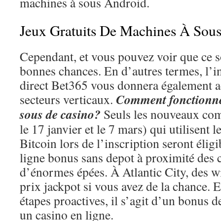
machines à sous Android.
Jeux Gratuits De Machines À Sous
Cependant, et vous pouvez voir que ce so
bonnes chances. En d’autres termes, l’i
direct Bet365 vous donnera également ac
Comment fonctionne
secteurs verticaux.
sous de casino?
Seuls les nouveaux comp
le 17 janvier et le 7 mars) qui utilisent
Bitcoin lors de l’inscription seront éligi
ligne bonus sans depot à proximité des 
d’énormes épées. À Atlantic City, des wi
prix jackpot si vous avez de la chance. 
étapes proactives, il s’agit d’un bonus d
un casino en ligne.