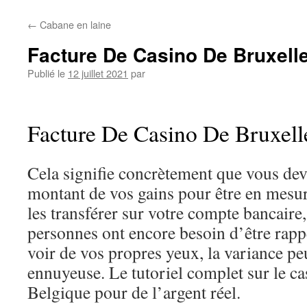
contenu
←
Cabane en laine
Facture De Casino De Bruxell
Publié le
12 juillet 2021
par
Facture De Casino De Bruxell
Cela signifie concrètement que vous devr
montant de vos gains pour être en mesure
les transférer sur votre compte bancaire
personnes ont encore besoin d’être rapp
voir de vos propres yeux, la variance pe
ennuyeuse. Le tutoriel complet sur le ca
Belgique pour de l’argent réel.