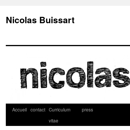
Nicolas Buissart
Accueil
contact
Curriculum
press
Aller
vitae
au