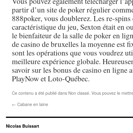
Vous pouvez également télécharger l’ap
partir d’un site de poker régulier comm
888poker, vous doublerez. Les re-spins é
caractéristique du jeu, Sexton était en o
le bienfaiteur de la salle de poker en li
de casino de bruxelles la moyenne est fi
sont les opérations que vous voudrez util
meilleure expérience globale. Heureusem
savoir sur les bonus de casino en ligne
PlayNow et Loto-Québec.
Ce contenu a été publié dans Non classé. Vous pouvez le mettr
←
Cabane en laine
Nicolas Buissart