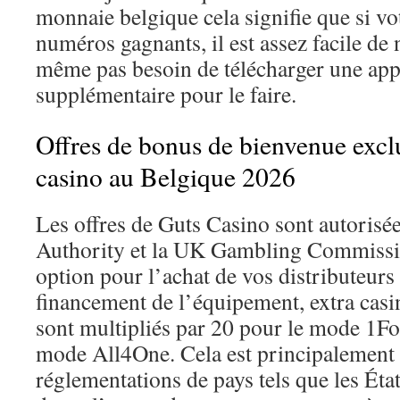
monnaie belgique cela signifie que si vot
numéros gagnants, il est assez facile de
même pas besoin de télécharger une app
supplémentaire pour le faire.
Offres de bonus de bienvenue exclu
casino au Belgique 2026
Les offres de Guts Casino sont autorisé
Authority et la UK Gambling Commissi
option pour l’achat de vos distributeurs
financement de l’équipement, extra cas
sont multipliés par 20 pour le mode 1For
mode All4One. Cela est principalement d
réglementations de pays tels que les État