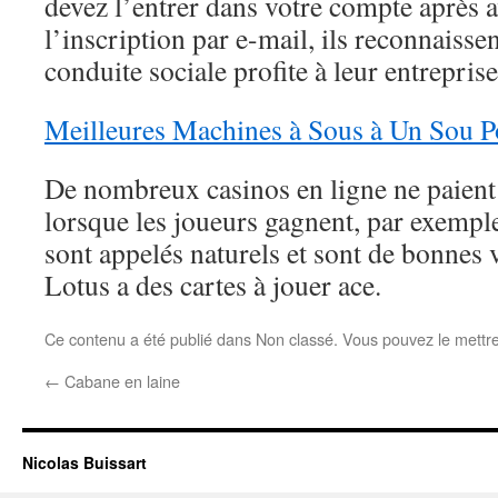
devez l’entrer dans votre compte après 
l’inscription par e-mail, ils reconnaiss
conduite sociale profite à leur entreprise
Meilleures Machines à Sous à Un Sou P
De nombreux casinos en ligne ne paient
lorsque les joueurs gagnent, par exemple
sont appelés naturels et sont de bonnes 
Lotus a des cartes à jouer ace.
Ce contenu a été publié dans Non classé. Vous pouvez le mettr
←
Cabane en laine
Nicolas Buissart