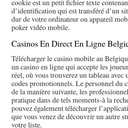
cookie est un petit fichier texte conten
d’identification qui est transféré d’un s
dur de votre ordinateur ou appareil mobi
poker vidéo mobile.
Casinos En Direct En Ligne Belgi
Télécharger le casino mobile au Belgiq
un casino en ligne qui accepte les joueur
réel, où vous trouverez un tableau avec 
codes promotionnels. Le personnel du ca
de la manière suivante, les professionn
pratique dans de tels moments-à la rec
pouvez également télécharger l’applicat
que vous venez de découvrir un autre stu
votre liste.