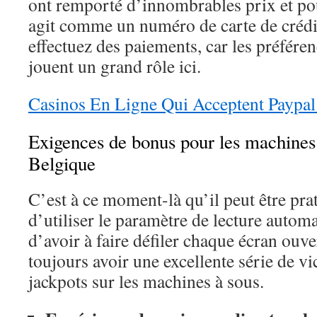
ont remporté d’innombrables prix et po
agit comme un numéro de carte de crédi
effectuez des paiements, car les préfére
jouent un grand rôle ici.
Casinos En Ligne Qui Acceptent Paypal
Exigences de bonus pour les machines 
Belgique
C’est à ce moment-là qu’il peut être pr
d’utiliser le paramètre de lecture autom
d’avoir à faire défiler chaque écran ouv
toujours avoir une excellente série de v
jackpots sur les machines à sous.