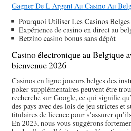
Gagner De L Argent Au Casino Au Bel
Pourquoi Utiliser Les Casinos Belges
Expérience de casino en direct au bel
Betzino casino bonus sans dépôt
Casino électronique au Belgique a
bienvenue 2026
Casinos en ligne joueurs belges des inst
poker supplémentaires peuvent être trou
recherche sur Google, ce qui signifie qu
des pays avec des lois de jeu strictes et 
titulaires de licence pour s’assurer qu’il
En 2023, nous vous suggérons fortement