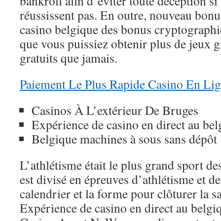
bankroll afin d’éviter toute déception si
réussissent pas. En outre, nouveau bon
casino belgique des bonus cryptographi
que vous puissiez obtenir plus de jeux gr
gratuits que jamais.
Paiement Le Plus Rapide Casino En Li
Casinos À L’extérieur De Bruges
Expérience de casino en direct au bel
Belgique machines à sous sans dépôt
L’athlétisme était le plus grand sport d
est divisé en épreuves d’athlétisme et de
calendrier et la forme pour clôturer la s
Expérience de casino en direct au belg