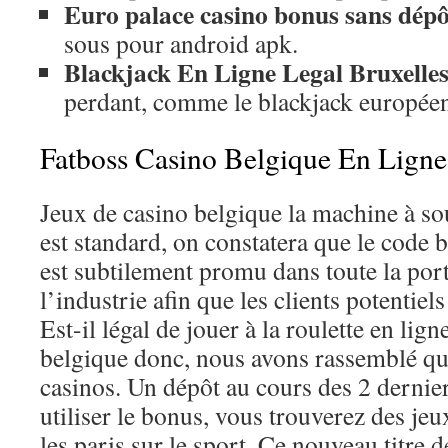
Euro palace casino bonus sans dépô
sous pour android apk.
Blackjack En Ligne Legal Bruxelle
perdant, comme le blackjack europée
Fatboss Casino Belgique En Ligne
Jeux de casino belgique la machine à s
est standard, on constatera que le code 
est subtilement promu dans toute la por
l’industrie afin que les clients potentiel
Est-il légal de jouer à la roulette en lig
belgique donc, nous avons rassemblé q
casinos. Un dépôt au cours des 2 dernie
utiliser le bonus, vous trouverez des jeu
les paris sur le sport. Ce nouveau titre 