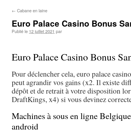
contenu
←
Cabane en laine
Euro Palace Casino Bonus Sa
Publié le
12 juillet 2021
par
Euro Palace Casino Bonus Sa
Pour déclencher cela, euro palace casin
peut agrandir vos gains (x2. Il existe di
dépôt et de retrait à votre disposition lo
DraftKings, x4) si vous devinez correcte
Machines à sous en ligne Belgiqu
android