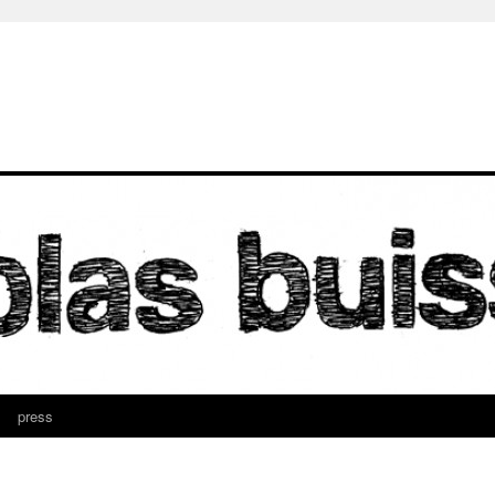
press