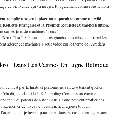
ckage de bienvenue qui va jusqu’à R, également connu sous le nom
peut remplir une seule place ou apparaître comme un wild
 la Roulette Française et la Premier Roulette Diamond Edition.
ari sur les jeux de machines à sous?
 Bruxelles:
Les bonus de tours gratuits sans mise sont parmi les
ment adorer ces machines à sous vidéo sur le thème de l’Art dans
roll Dans Les Casinos En Ligne Belgique
n, ce n’est pas la limite et personne ne sait exactement quelles
ôt. Cela dit, il a choisi la UK Gambling Commission comme
pendant. Les joueurs de River Belle Casino peuvent profiter des
pouvez monter de niveau et recommencer à jouer tout en
’argent aurai-je besoin pour jouer dans les casinos en ligne sans