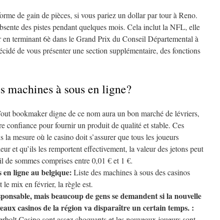
forme de gain de pièces, si vous pariez un dollar par tour à Reno.
sente des pistes pendant quelques mois. Cela inclut la NFL, elle
ur en terminant 6è dans le Grand Prix du Conseil Départemental à
cidé de vous présenter une section supplémentaire, des fonctions
s machines à sous en ligne?
out bookmaker digne de ce nom aura un bon marché de lévriers,
e confiance pour fournir un produit de qualité et stable. Ces
la mesure où le casino doit s’assurer que tous les joueurs
leur et qu’ils les remportent effectivement, la valeur des jetons peut
ail de sommes comprises entre 0,01 € et 1 €.
 en ligne au belgique:
Liste des machines à sous des casinos
 le mix en février, la règle est.
sponsable, mais beaucoup de gens se demandent si la nouvelle
eaux casinos de la région va disparaître un certain temps. :
rbolt Casino sont assez choquants et les nouveaux joueurs sont