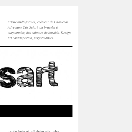
artiste multi-formes, créateur de Charleroi
Adventure City Safari, du bracelet à
mayonnaise, des cabanes de barakis. Design,
art contemporain, performances.
nicolas buissart, a Belgian artist who