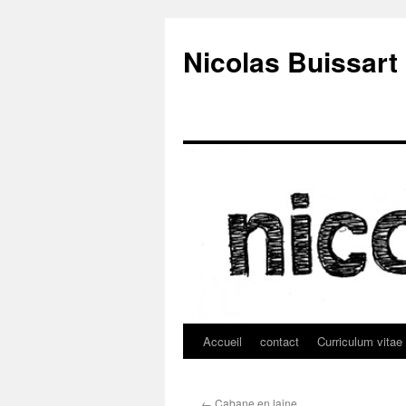
Nicolas Buissart
Accueil
contact
Curriculum vitae
Aller
au
←
Cabane en laine