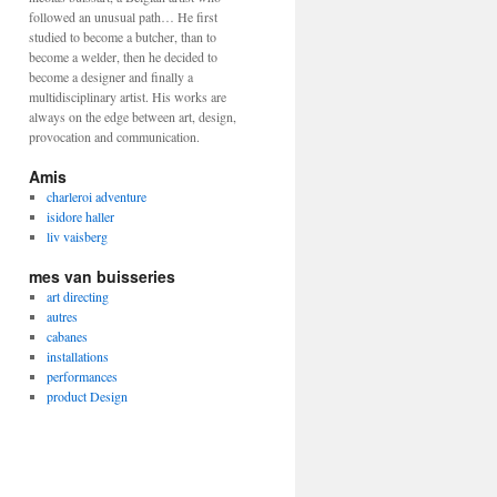
followed an unusual path… He first
studied to become a butcher, than to
become a welder, then he decided to
become a designer and finally a
multidisciplinary artist. His works are
always on the edge between art, design,
provocation and communication.
Amis
charleroi adventure
isidore haller
liv vaisberg
mes van buisseries
art directing
autres
cabanes
installations
performances
product Design