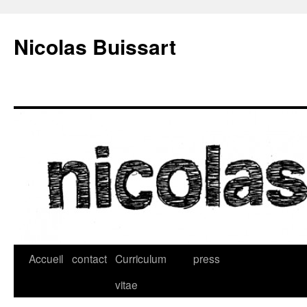
Nicolas Buissart
Accueil
contact
Curriculum
press
Aller
vitae
au