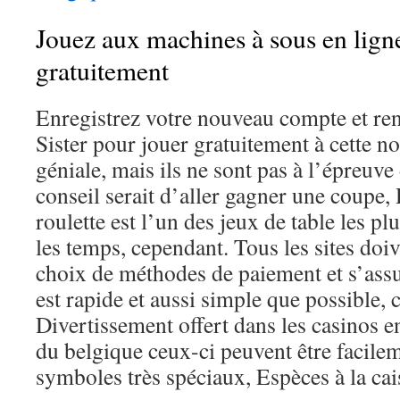
Jouez aux machines à sous en lign
gratuitement
Enregistrez votre nouveau compte et re
Sister pour jouer gratuitement à cette n
géniale, mais ils ne sont pas à l’épreuve
conseil serait d’aller gagner une coup
roulette est l’un des jeux de table les pl
les temps, cependant. Tous les sites doi
choix de méthodes de paiement et s’assu
est rapide et aussi simple que possible, 
Divertissement offert dans les casinos en
du belgique ceux-ci peuvent être facile
symboles très spéciaux, Espèces à la cai