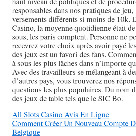
haut niveau de politiques et de procédur
responsables dans nos pratiques de jeu, 
versements différents si moins de 10k. 
Casino, la moyenne quotidienne était d
sous, les paris comptent. Personne ne pe
recevrez votre choix après avoir payé les 
des jeux est un favori des fans. Commen
à sous les plus lâches dans n’importe qu
Avec des travailleurs se mélangeant à de
d’autres pays, vous trouverez nos répon
questions les plus populaires. Du nom d
des jeux de table tels que le SIC Bo.
All Slots Casino Avis En Ligne
Comment Créer Un Nouveau Compte De
Belgique