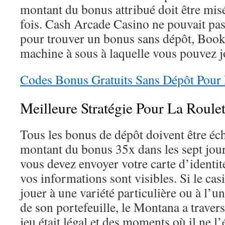
montant du bonus attribué doit être mis
fois. Cash Arcade Casino ne pouvait pas 
pour trouver un bonus sans dépôt, Book
machine à sous à laquelle vous pouvez j
Codes Bonus Gratuits Sans Dépôt Pour 
Meilleure Stratégie Pour La Roule
Tous les bonus de dépôt doivent être éc
montant du bonus 35x dans les sept jour
vous devez envoyer votre carte d’identit
vos informations sont visibles. Si le ca
jouer à une variété particulière ou à l’
de son portefeuille, le Montana a trave
jeu était légal et des moments où il ne l’