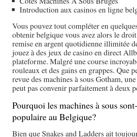
Cotes Machines À Sous Bruges
Introduction aux casinos en ligne bel
Vous pouvez tout compléter en quelques
obtenir belgique vous avez alors le droi
remise en argent quotidienne illimitée 
jouez à des jeux de casino en direct All
plateforme. Malgré une course incroyab
rouleaux et des gains en grappes. Que p
revue des machines à sous Gotham, une
peut pas convenir parfaitement à deux p
Pourquoi les machines à sous sont-e
populaire au Belgique?
Bien que Snakes and Ladders ait toujours