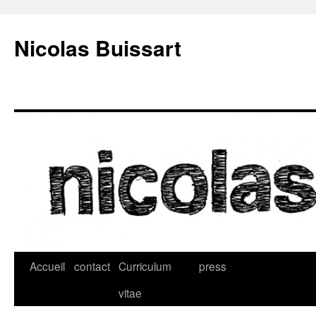
Nicolas Buissart
Accueil
contact
Curriculum
press
Aller
vitae
au