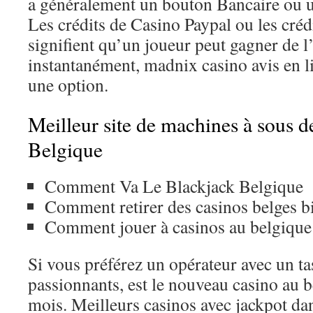
a généralement un bouton Bancaire ou u
Les crédits de Casino Paypal ou les créd
signifient qu’un joueur peut gagner de l
instantanément, madnix casino avis en l
une option.
Meilleur site de machines à sous d
Belgique
Comment Va Le Blackjack Belgique
Comment retirer des casinos belges b
Comment jouer à casinos au belgique
Si vous préférez un opérateur avec un t
passionnants, est le nouveau casino au 
mois. Meilleurs casinos avec jackpot da