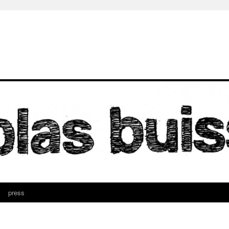
press