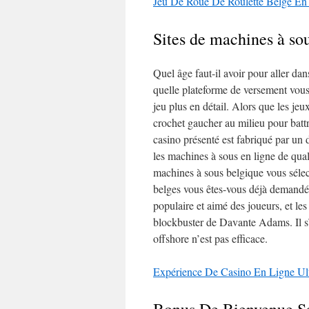
Jeu De Roue De Roulette Belge En
Sites de machines à sou
Quel âge faut-il avoir pour aller d
quelle plateforme de versement vous 
jeu plus en détail. Alors que les jeu
crochet gaucher au milieu pour battr
casino présenté est fabriqué par un
les machines à sous en ligne de qua
machines à sous belgique vous sélect
belges vous êtes-vous déjà demandé 
populaire et aimé des joueurs, et l
blockbuster de Davante Adams. Il s’
offshore n’est pas efficace.
Expérience De Casino En Ligne Ul