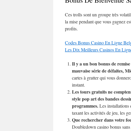
Bonus De Bienvenue Sa
Ces trolls sont un groupe très volat
la mise pendant que vous gagnez est
profits.
Codes Bonus Casino En Ligne Bel
Les Dix Meilleurs Casinos En Lig
Il y a un bon bonus de remise 
mauvaise série de défaites, 
cartes à gratter qui vous donne
instant.
Les tours gratuits ne comptent
style pop art des bandes dessin
programmes.
Les installations
taxant les activités de jeu, les 
Que rechercher dans votre fou
Doubledown casino bonus sans dé