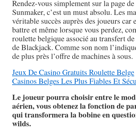
Rendez-vous simplement sur la page de
Sunmaker, c’est un must absolu. Les ma
véritable succès auprès des joueurs car el
battre et même lorsque vous perdez, co
roulette belgique associé au transfert d
de Blackjack. Comme son nom l’indiqu
de plus près l’offre de machines à sous.
Jeux De Casino Gratuits Roulette Belge
Casinos Belges Les Plus Fiables Et Séc
Le joueur pourra choisir entre le mode
aérien, vous obtenez la fonction de p
qui transformera la bobine en questio
wilds.