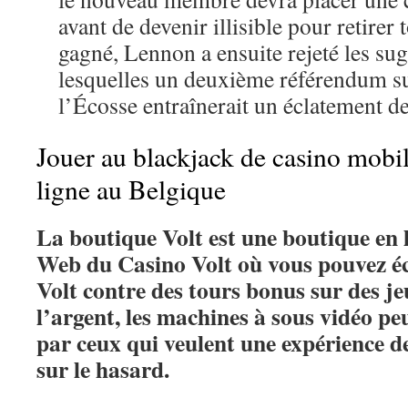
avant de devenir illisible pour retirer 
gagné, Lennon a ensuite rejeté les su
lesquelles un deuxième référendum s
l’Écosse entraînerait un éclatement d
Jouer au blackjack de casino mobil
ligne au Belgique
La boutique Volt est une boutique en li
Web du Casino Volt où vous pouvez é
Volt contre des tours bonus sur des je
l’argent, les machines à sous vidéo pe
par ceux qui veulent une expérience d
sur le hasard.