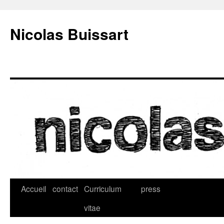
Nicolas Buissart
Accueil
contact
Curriculum
press
Aller
vitae
au