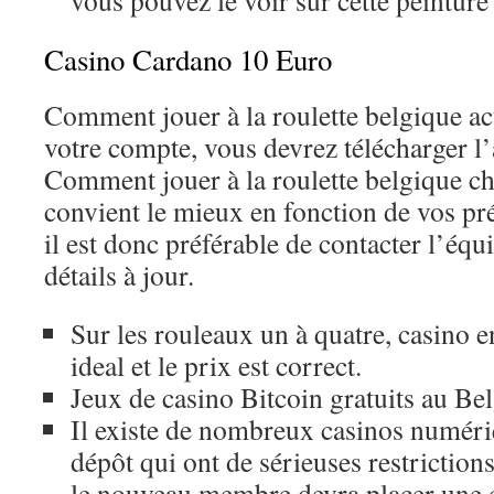
vous pouvez le voir sur cette peinture
Casino Cardano 10 Euro
Comment jouer à la roulette belgique ac
votre compte, vous devrez télécharger l’
Comment jouer à la roulette belgique ch
convient le mieux en fonction de vos pr
il est donc préférable de contacter l’équ
détails à jour.
Sur les rouleaux un à quatre, casino e
ideal et le prix est correct.
Jeux de casino Bitcoin gratuits au Be
Il existe de nombreux casinos numér
dépôt qui ont de sérieuses restrictions 
le nouveau membre devra placer une 