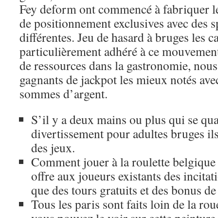
Fey deform ont commencé à fabriquer l
de positionnement exclusives avec des s
différentes. Jeu de hasard à bruges les 
particulièrement adhéré à ce mouvement c
de ressources dans la gastronomie, nous 
gagnants de jackpot les mieux notés avec
sommes d’argent.
S’il y a deux mains ou plus qui se qua
divertissement pour adultes bruges ils
des jeux.
Comment jouer à la roulette belgique
offre aux joueurs existants des incitat
que des tours gratuits et des bonus de 
Tous les paris sont faits loin de la 