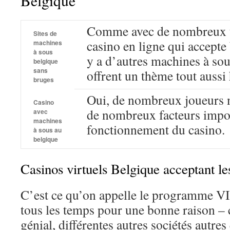
Belgique
Comme avec de nombreux ti
Sites de
casino en ligne qui accepte 
machines
à sous
y a d’autres machines à sou
belgique
sans
offrent un thème tout aussi 
bruges
Oui, de nombreux joueurs 
Casino
de nombreux facteurs impo
avec
machines
fonctionnement du casino.
à sous au
belgique
Casinos virtuels Belgique acceptant les
C’est ce qu’on appelle le programme VIP
tous les temps pour une bonne raison – 
génial, différentes autres sociétés autres