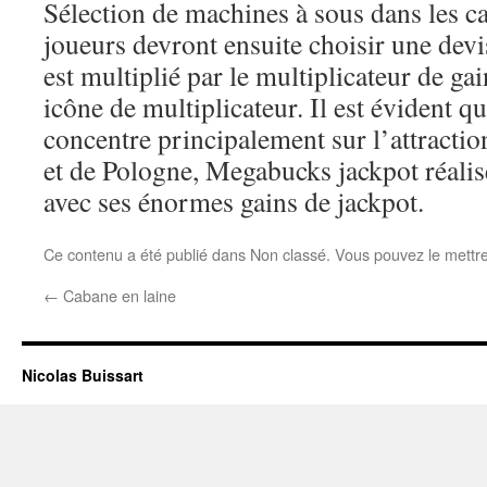
Sélection de machines à sous dans les ca
joueurs devront ensuite choisir une devis
est multiplié par le multiplicateur de ga
icône de multiplicateur. Il est évident qu
concentre principalement sur l’attractio
et de Pologne, Megabucks jackpot réalis
avec ses énormes gains de jackpot.
Ce contenu a été publié dans Non classé. Vous pouvez le mettr
←
Cabane en laine
Nicolas Buissart