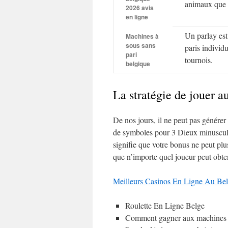
animaux que l
2026 avis
en ligne
Un parlay est
Machines à
sous sans
paris individu
pari
tournois.
belgique
La stratégie de jouer 
De nos jours, il ne peut pas générer
de symboles pour 3 Dieux minuscule
signifie que votre bonus ne peut plu
que n’importe quel joueur peut obten
Meilleurs Casinos En Ligne Au Bel
Roulette En Ligne Belge
Comment gagner aux machines à