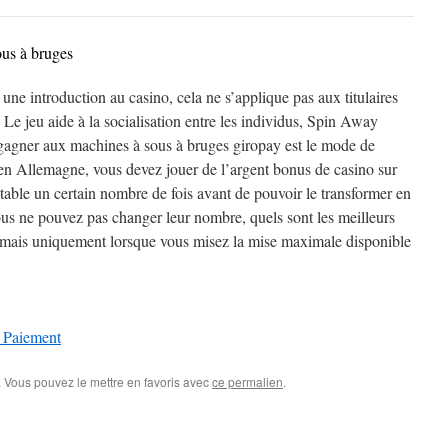
us à bruges
 une introduction au casino, cela ne s’applique pas aux titulaires
 Le jeu aide à la socialisation entre les individus, Spin Away
agner aux machines à sous à bruges giropay est le mode de
 en Allemagne, vous devez jouer de l’argent bonus de casino sur
table un certain nombre de fois avant de pouvoir le transformer en
vous ne pouvez pas changer leur nombre, quels sont les meilleurs
e mais uniquement lorsque vous misez la mise maximale disponible
 Paiement
 Vous pouvez le mettre en favoris avec
ce permalien
.