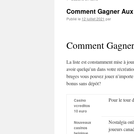
contenu
Comment Gagner Aux 
Publié le
12 juillet 2021
par
Comment Gagner 
La liste est constamment mise à jour
avoir quelqu’un dans votre récréat
bruges vous pouvez jouer n’importe 
bonus sans dépôt?
Pour le tour
Casino
vcreditos
10 euro
Nostalgia onli
Nouveaux
casinos
joueurs canad
belgique