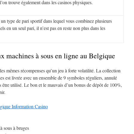
’on trouve également dans les casinos physiques.
 un type de pari sportif dans lequel vous combinez plusieurs
els en un seul pari, il n’est pas en reste non plus dans les
aux machines à sous en ligne au Belgique
 les mêmes récompenses qu’un jeu à forte volatilité. La collection
s est livrée avec un ensemble de 9 symboles réguliers, annulé
s être utilisé. Le bon et le mauvais d’un bonus de dépôt de 100%,
ir.
gique Information Casino
 sous à bruges