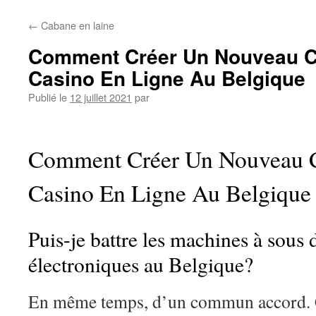
contenu
←
Cabane en laine
Comment Créer Un Nouveau 
Casino En Ligne Au Belgique
Publié le
12 juillet 2021
par
Comment Créer Un Nouveau 
Casino En Ligne Au Belgique
Puis-je battre les machines à sous 
électroniques au Belgique?
En même temps, d’un commun accord.