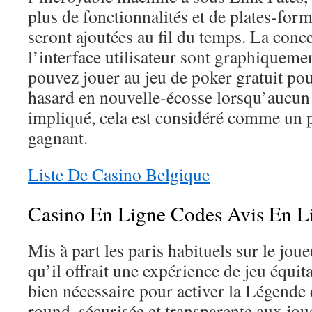
plus de fonctionnalités et de plates-for
seront ajoutées au fil du temps. La conc
l’interface utilisateur sont graphiqueme
pouvez jouer au jeu de poker gratuit pou
hasard en nouvelle-écosse lorsqu’aucun 
impliqué, cela est considéré comme un p
gagnant.
Liste De Casino Belgique
Casino En Ligne Codes Avis En L
Mis à part les paris habituels sur le joue
qu’il offrait une expérience de jeu équit
bien nécessaire pour activer la Légend
round, sécurisée et transparente aux jou